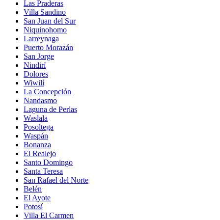
Las Praderas
Villa Sandino
San Juan del Sur
Niquinohomo
Larreynaga
Puerto Morazán
San Jorge
Nindirí
Dolores
Wiwilí
La Concepción
Nandasmo
Laguna de Perlas
Waslala
Posoltega
Waspán
Bonanza
El Realejo
Santo Domingo
Santa Teresa
San Rafael del Norte
Belén
El Ayote
Potosí
Villa El Carmen