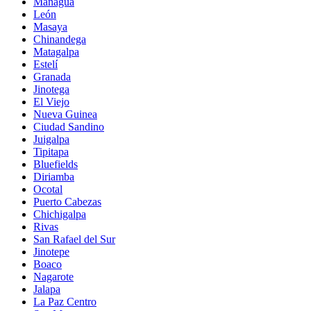
Managua
León
Masaya
Chinandega
Matagalpa
Estelí
Granada
Jinotega
El Viejo
Nueva Guinea
Ciudad Sandino
Juigalpa
Tipitapa
Bluefields
Diriamba
Ocotal
Puerto Cabezas
Chichigalpa
Rivas
San Rafael del Sur
Jinotepe
Boaco
Nagarote
Jalapa
La Paz Centro