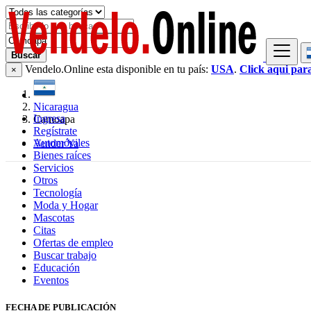
Buscar
Vendelo.Online esta disponible en tu país:
USA
.
Click aqui par
×
Nicaragua
Ingresa
Camoapa
Regístrate
Automóviles
Vender Ya
Bienes raíces
Servicios
Otros
Tecnología
Moda y Hogar
Mascotas
Citas
Ofertas de empleo
Buscar trabajo
Educación
Eventos
FECHA DE PUBLICACIÓN