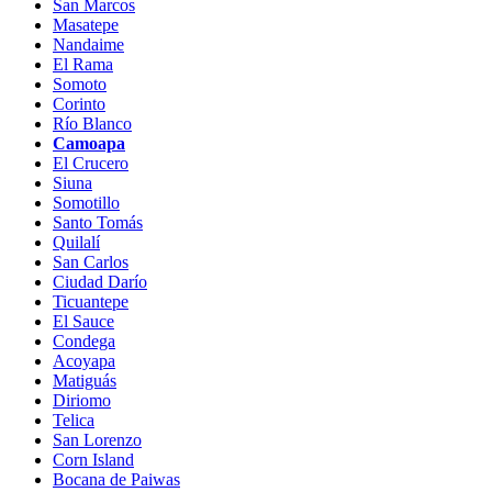
San Marcos
Masatepe
Nandaime
El Rama
Somoto
Corinto
Río Blanco
Camoapa
El Crucero
Siuna
Somotillo
Santo Tomás
Quilalí
San Carlos
Ciudad Darío
Ticuantepe
El Sauce
Condega
Acoyapa
Matiguás
Diriomo
Telica
San Lorenzo
Corn Island
Bocana de Paiwas