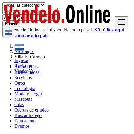
Buscar
Vendelo.Online esta disponible en tu país:
USA
.
Click aqui
×
para cambiar a tu país
Nicaragua
Villa El Carmen
Ingresa
Regístrate
Automóviles
Vender Ya
Bienes raíces
Servicios
Otros
Tecnología
Moda y Hogar
Mascotas
Citas
Ofertas de empleo
Buscar trabajo
Educación
Eventos