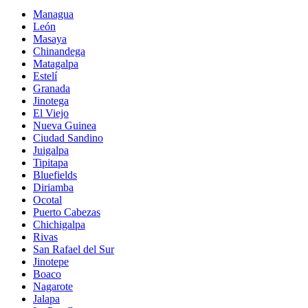
Managua
León
Masaya
Chinandega
Matagalpa
Estelí
Granada
Jinotega
El Viejo
Nueva Guinea
Ciudad Sandino
Juigalpa
Tipitapa
Bluefields
Diriamba
Ocotal
Puerto Cabezas
Chichigalpa
Rivas
San Rafael del Sur
Jinotepe
Boaco
Nagarote
Jalapa