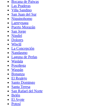
Bocana de Paiwas
Las Praderas
Villa Sandino
San Juan del Sur
Niquinohomo
Larreynaga
Puerto Morazán
San Jorge
Nindirí
Dolores
Wiwilí
La Concepción
Nandasmo
Laguna de Perlas
Waslala
Posoltega
Waspán
Bonanza
El Realejo
Santo Domingo
Santa Teresa
San Rafael del Norte
Belén
El Ayote
Potosí