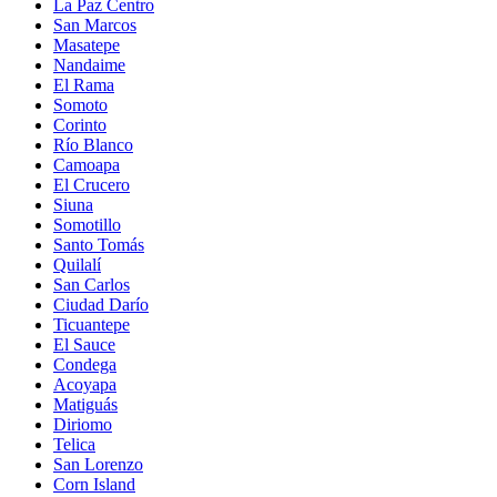
La Paz Centro
San Marcos
Masatepe
Nandaime
El Rama
Somoto
Corinto
Río Blanco
Camoapa
El Crucero
Siuna
Somotillo
Santo Tomás
Quilalí
San Carlos
Ciudad Darío
Ticuantepe
El Sauce
Condega
Acoyapa
Matiguás
Diriomo
Telica
San Lorenzo
Corn Island