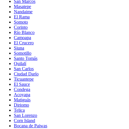
San Marcos
Masatepe
Nandaime
El Rama
Somoto
Corinto
Río Blanco
Camoapa
El Crucero
Siuna
Somotillo
Santo Tomás
Quilalí
San Carlos
Ciudad Darío
Ticuantepe
El Sauce
Condega
Acoyapa
Matiguás
Diriomo
Telica
San Lorenzo
Corn Island
Bocana de Paiwas