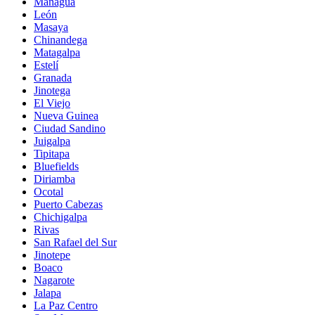
Managua
León
Masaya
Chinandega
Matagalpa
Estelí
Granada
Jinotega
El Viejo
Nueva Guinea
Ciudad Sandino
Juigalpa
Tipitapa
Bluefields
Diriamba
Ocotal
Puerto Cabezas
Chichigalpa
Rivas
San Rafael del Sur
Jinotepe
Boaco
Nagarote
Jalapa
La Paz Centro