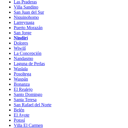
Las Praderas
Villa Sandino
San Juan del Sur
Niquinohomo
Larreynaga
Puerto Morazán
San Jorge
Nindirí
Dolores
Wiwilí
La Concepción
Nandasmo
Laguna de Perlas
Waslala
Posoltega
Waspán
Bonanza
El Realejo
Santo Domingo
Santa Teresa
San Rafael del Norte
Belén
El Ayote
Potosí
Villa El Carmen