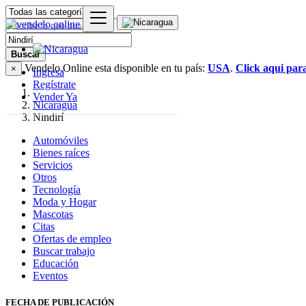
Buscar
Vendelo.Online esta disponible en tu país:
USA
.
Click aqui par
×
Ingresa
Regístrate
Vender Ya
Nicaragua
Nindirí
Automóviles
Bienes raíces
Servicios
Otros
Tecnología
Moda y Hogar
Mascotas
Citas
Ofertas de empleo
Buscar trabajo
Educación
Eventos
FECHA DE PUBLICACIÓN