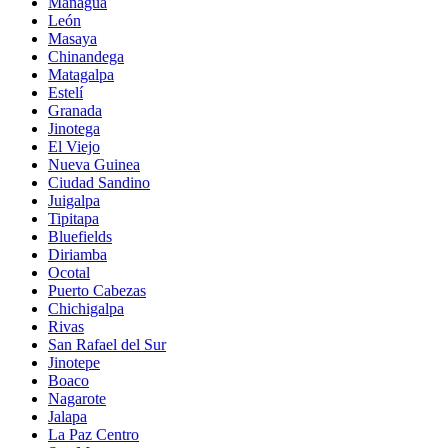
Managua
León
Masaya
Chinandega
Matagalpa
Estelí
Granada
Jinotega
El Viejo
Nueva Guinea
Ciudad Sandino
Juigalpa
Tipitapa
Bluefields
Diriamba
Ocotal
Puerto Cabezas
Chichigalpa
Rivas
San Rafael del Sur
Jinotepe
Boaco
Nagarote
Jalapa
La Paz Centro