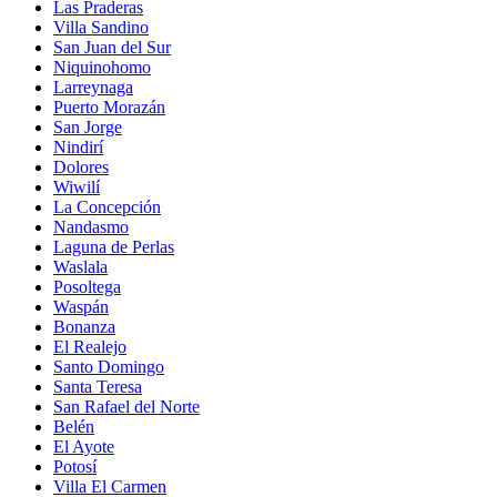
Las Praderas
Villa Sandino
San Juan del Sur
Niquinohomo
Larreynaga
Puerto Morazán
San Jorge
Nindirí
Dolores
Wiwilí
La Concepción
Nandasmo
Laguna de Perlas
Waslala
Posoltega
Waspán
Bonanza
El Realejo
Santo Domingo
Santa Teresa
San Rafael del Norte
Belén
El Ayote
Potosí
Villa El Carmen