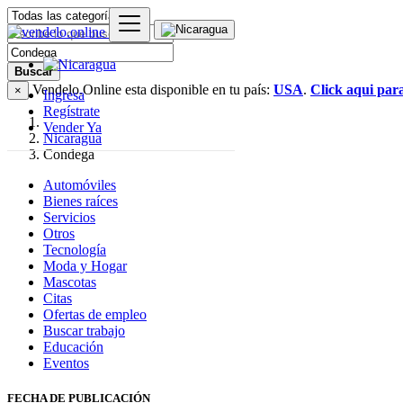
Buscar
Vendelo.Online esta disponible en tu país:
USA
.
Click aqui par
×
Ingresa
Regístrate
Vender Ya
Nicaragua
Condega
Automóviles
Bienes raíces
Servicios
Otros
Tecnología
Moda y Hogar
Mascotas
Citas
Ofertas de empleo
Buscar trabajo
Educación
Eventos
FECHA DE PUBLICACIÓN