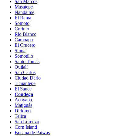
San Marcos
Masatepe
Nandaime
El Rama
Somoto
Corinto
Río Blanco
Camoapa
El Crucero
Siuna
Somotillo
Santo Tomás
Quilalí
San Carlos
Ciudad Darío
Ticuantepe
El Sauce
Condega
Acoyapa
Matiguás
Diriomo
Telica
San Lorenzo
Corn Island
Bocana de Paiwas