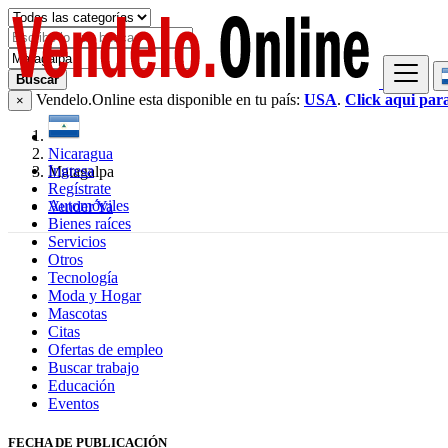
Buscar
Vendelo.Online esta disponible en tu país:
USA
.
Click aqui par
×
Nicaragua
Ingresa
Matagalpa
Regístrate
Automóviles
Vender Ya
Bienes raíces
Servicios
Otros
Tecnología
Moda y Hogar
Mascotas
Citas
Ofertas de empleo
Buscar trabajo
Educación
Eventos
FECHA DE PUBLICACIÓN