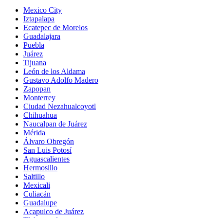
Mexico City
Iztapalapa
Ecatepec de Morelos
Guadalajara
Puebla
Juárez
Tijuana
León de los Aldama
Gustavo Adolfo Madero
Zapopan
Monterrey
Ciudad Nezahualcoyotl
Chihuahua
Naucalpan de Juárez
Mérida
Álvaro Obregón
San Luis Potosí
Aguascalientes
Hermosillo
Saltillo
Mexicali
Culiacán
Guadalupe
Acapulco de Juárez