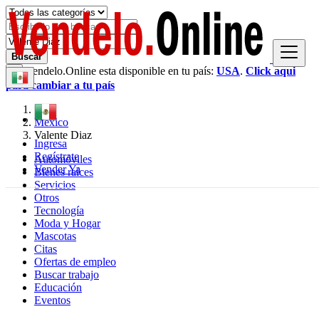
Buscar
Vendelo.Online esta disponible en tu país:
USA
.
Click aqui
×
para cambiar a tu país
México
Valente Diaz
Ingresa
Regístrate
Automóviles
Vender Ya
Bienes raíces
Servicios
Otros
Tecnología
Moda y Hogar
Mascotas
Citas
Ofertas de empleo
Buscar trabajo
Educación
Eventos