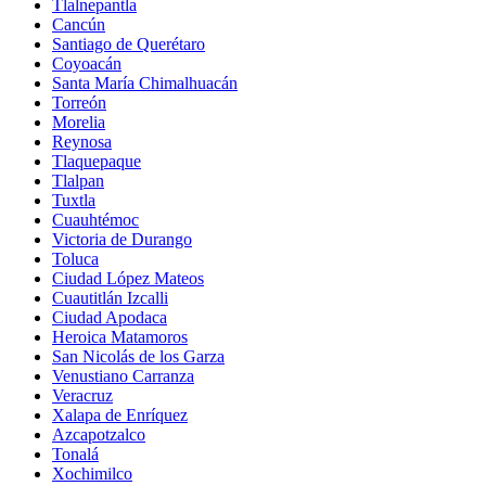
Tlalnepantla
Cancún
Santiago de Querétaro
Coyoacán
Santa María Chimalhuacán
Torreón
Morelia
Reynosa
Tlaquepaque
Tlalpan
Tuxtla
Cuauhtémoc
Victoria de Durango
Toluca
Ciudad López Mateos
Cuautitlán Izcalli
Ciudad Apodaca
Heroica Matamoros
San Nicolás de los Garza
Venustiano Carranza
Veracruz
Xalapa de Enríquez
Azcapotzalco
Tonalá
Xochimilco