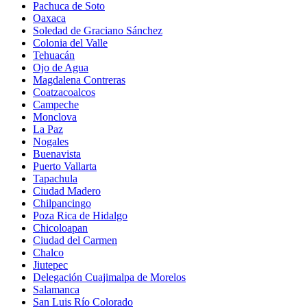
Pachuca de Soto
Oaxaca
Soledad de Graciano Sánchez
Colonia del Valle
Tehuacán
Ojo de Agua
Magdalena Contreras
Coatzacoalcos
Campeche
Monclova
La Paz
Nogales
Buenavista
Puerto Vallarta
Tapachula
Ciudad Madero
Chilpancingo
Poza Rica de Hidalgo
Chicoloapan
Ciudad del Carmen
Chalco
Jiutepec
Delegación Cuajimalpa de Morelos
Salamanca
San Luis Río Colorado