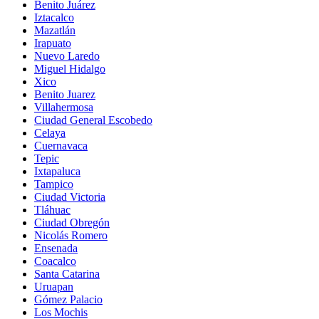
Benito Juárez
Iztacalco
Mazatlán
Irapuato
Nuevo Laredo
Miguel Hidalgo
Xico
Benito Juarez
Villahermosa
Ciudad General Escobedo
Celaya
Cuernavaca
Tepic
Ixtapaluca
Tampico
Ciudad Victoria
Tláhuac
Ciudad Obregón
Nicolás Romero
Ensenada
Coacalco
Santa Catarina
Uruapan
Gómez Palacio
Los Mochis