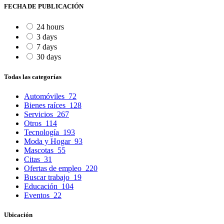
FECHA DE PUBLICACIÓN
24 hours
3 days
7 days
30 days
Todas las categorías
Automóviles
72
Bienes raíces
128
Servicios
267
Otros
114
Tecnología
193
Moda y Hogar
93
Mascotas
55
Citas
31
Ofertas de empleo
220
Buscar trabajo
19
Educación
104
Eventos
22
Ubicación