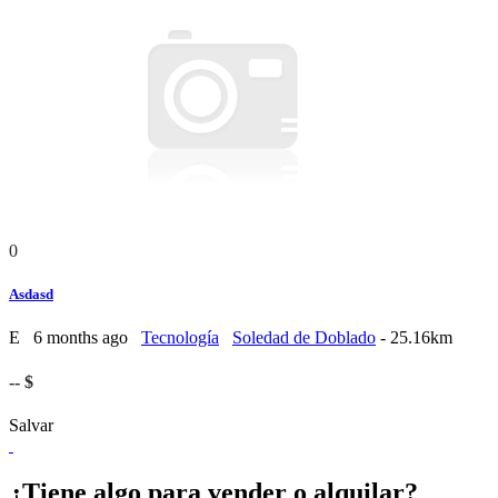
0
Asdasd
E
6 months ago
Tecnología
Soledad de Doblado
- 25.16km
-- $
Salvar
¿Tiene algo para vender o alquilar?