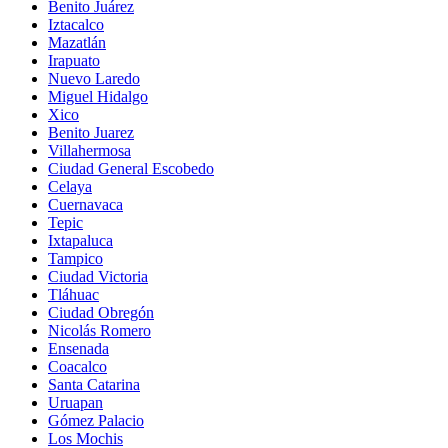
Benito Juárez
Iztacalco
Mazatlán
Irapuato
Nuevo Laredo
Miguel Hidalgo
Xico
Benito Juarez
Villahermosa
Ciudad General Escobedo
Celaya
Cuernavaca
Tepic
Ixtapaluca
Tampico
Ciudad Victoria
Tláhuac
Ciudad Obregón
Nicolás Romero
Ensenada
Coacalco
Santa Catarina
Uruapan
Gómez Palacio
Los Mochis