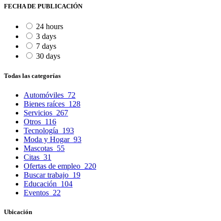
FECHA DE PUBLICACIÓN
24 hours
3 days
7 days
30 days
Todas las categorías
Automóviles
72
Bienes raíces
128
Servicios
267
Otros
116
Tecnología
193
Moda y Hogar
93
Mascotas
55
Citas
31
Ofertas de empleo
220
Buscar trabajo
19
Educación
104
Eventos
22
Ubicación