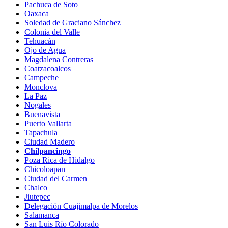
Pachuca de Soto
Oaxaca
Soledad de Graciano Sánchez
Colonia del Valle
Tehuacán
Ojo de Agua
Magdalena Contreras
Coatzacoalcos
Campeche
Monclova
La Paz
Nogales
Buenavista
Puerto Vallarta
Tapachula
Ciudad Madero
Chilpancingo
Poza Rica de Hidalgo
Chicoloapan
Ciudad del Carmen
Chalco
Jiutepec
Delegación Cuajimalpa de Morelos
Salamanca
San Luis Río Colorado