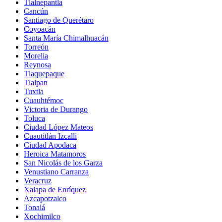
Tlalnepantla
Cancún
Santiago de Querétaro
Coyoacán
Santa María Chimalhuacán
Torreón
Morelia
Reynosa
Tlaquepaque
Tlalpan
Tuxtla
Cuauhtémoc
Victoria de Durango
Toluca
Ciudad López Mateos
Cuautitlán Izcalli
Ciudad Apodaca
Heroica Matamoros
San Nicolás de los Garza
Venustiano Carranza
Veracruz
Xalapa de Enríquez
Azcapotzalco
Tonalá
Xochimilco