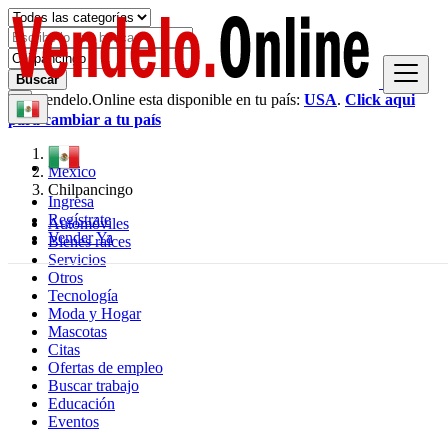
Buscar
Vendelo.Online esta disponible en tu país:
USA
.
Click aqui
×
para cambiar a tu país
México
Chilpancingo
Ingresa
Regístrate
Automóviles
Vender Ya
Bienes raíces
Servicios
Otros
Tecnología
Moda y Hogar
Mascotas
Citas
Ofertas de empleo
Buscar trabajo
Educación
Eventos