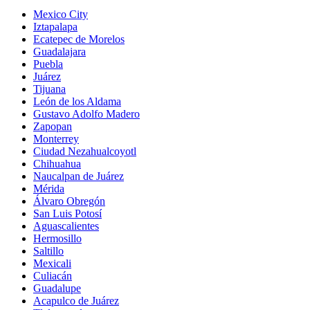
Mexico City
Iztapalapa
Ecatepec de Morelos
Guadalajara
Puebla
Juárez
Tijuana
León de los Aldama
Gustavo Adolfo Madero
Zapopan
Monterrey
Ciudad Nezahualcoyotl
Chihuahua
Naucalpan de Juárez
Mérida
Álvaro Obregón
San Luis Potosí
Aguascalientes
Hermosillo
Saltillo
Mexicali
Culiacán
Guadalupe
Acapulco de Juárez