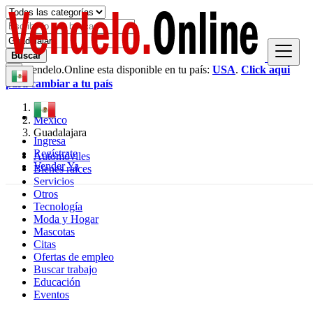
Buscar
Vendelo.Online esta disponible en tu país:
USA
.
Click aqui
×
para cambiar a tu país
México
Guadalajara
Ingresa
Regístrate
Automóviles
Vender Ya
Bienes raíces
Servicios
Otros
Tecnología
Moda y Hogar
Mascotas
Citas
Ofertas de empleo
Buscar trabajo
Educación
Eventos