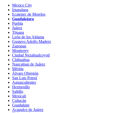
Mexico City
Iztapalapa
Ecatepec de Morelos
Guadalajara
Puebla
Juárez
Tijuana
León de los Aldama
Gustavo Adolfo Madero
Zapopan
Monterrey
Ciudad Nezahualcoyotl
Chihuahua
Naucalpan de Juárez
Mérida
Álvaro Obregón
San Luis Potosí
Aguascalientes
Hermosillo
Saltillo
Mexicali
Culiacán
Guadalupe
Acapulco de Juárez