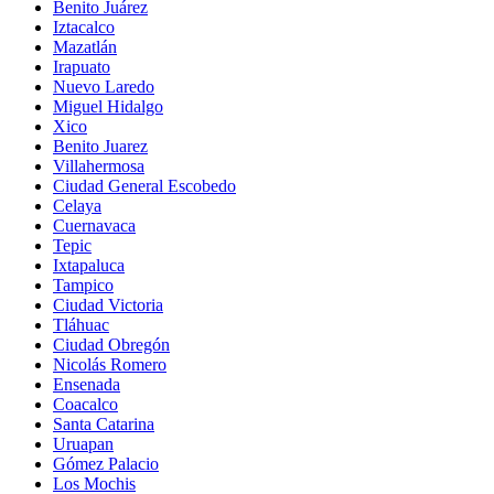
Benito Juárez
Iztacalco
Mazatlán
Irapuato
Nuevo Laredo
Miguel Hidalgo
Xico
Benito Juarez
Villahermosa
Ciudad General Escobedo
Celaya
Cuernavaca
Tepic
Ixtapaluca
Tampico
Ciudad Victoria
Tláhuac
Ciudad Obregón
Nicolás Romero
Ensenada
Coacalco
Santa Catarina
Uruapan
Gómez Palacio
Los Mochis