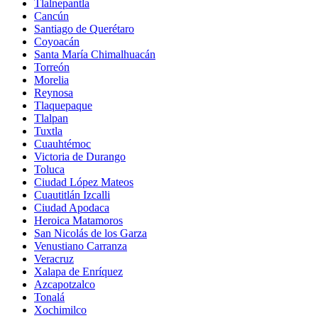
Tlalnepantla
Cancún
Santiago de Querétaro
Coyoacán
Santa María Chimalhuacán
Torreón
Morelia
Reynosa
Tlaquepaque
Tlalpan
Tuxtla
Cuauhtémoc
Victoria de Durango
Toluca
Ciudad López Mateos
Cuautitlán Izcalli
Ciudad Apodaca
Heroica Matamoros
San Nicolás de los Garza
Venustiano Carranza
Veracruz
Xalapa de Enríquez
Azcapotzalco
Tonalá
Xochimilco