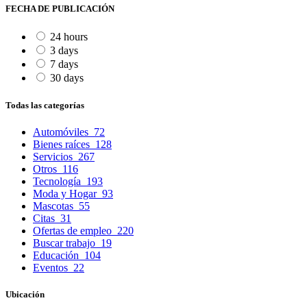
FECHA DE PUBLICACIÓN
24 hours
3 days
7 days
30 days
Todas las categorías
Automóviles
72
Bienes raíces
128
Servicios
267
Otros
116
Tecnología
193
Moda y Hogar
93
Mascotas
55
Citas
31
Ofertas de empleo
220
Buscar trabajo
19
Educación
104
Eventos
22
Ubicación