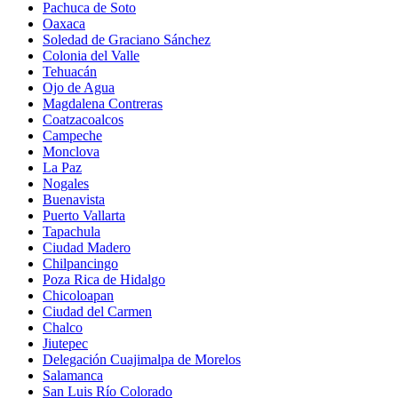
Pachuca de Soto
Oaxaca
Soledad de Graciano Sánchez
Colonia del Valle
Tehuacán
Ojo de Agua
Magdalena Contreras
Coatzacoalcos
Campeche
Monclova
La Paz
Nogales
Buenavista
Puerto Vallarta
Tapachula
Ciudad Madero
Chilpancingo
Poza Rica de Hidalgo
Chicoloapan
Ciudad del Carmen
Chalco
Jiutepec
Delegación Cuajimalpa de Morelos
Salamanca
San Luis Río Colorado