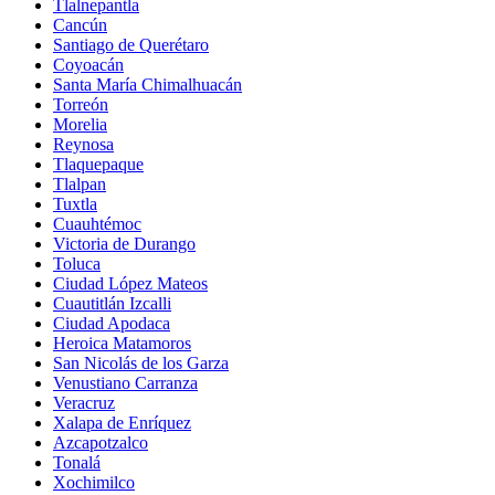
Tlalnepantla
Cancún
Santiago de Querétaro
Coyoacán
Santa María Chimalhuacán
Torreón
Morelia
Reynosa
Tlaquepaque
Tlalpan
Tuxtla
Cuauhtémoc
Victoria de Durango
Toluca
Ciudad López Mateos
Cuautitlán Izcalli
Ciudad Apodaca
Heroica Matamoros
San Nicolás de los Garza
Venustiano Carranza
Veracruz
Xalapa de Enríquez
Azcapotzalco
Tonalá
Xochimilco