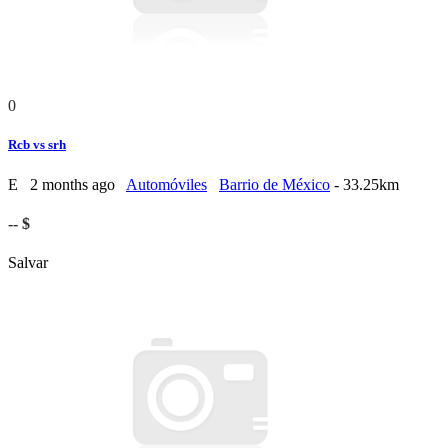
0
Rcb vs srh
E
2 months ago
Automóviles
Barrio de México
- 33.25km
-- $
Salvar