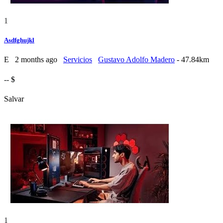
1
Asdfghujkl
E
2 months ago
Servicios
Gustavo Adolfo Madero
- 47.84km
-- $
Salvar
1