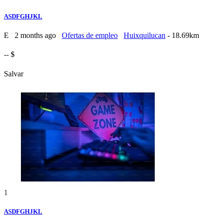
ASDFGHJKL
E
2 months ago
Ofertas de empleo
Huixquilucan
- 18.69km
-- $
Salvar
1
ASDFGHJKL