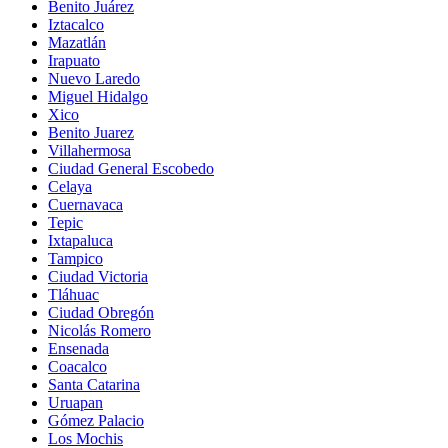
Benito Juárez
Iztacalco
Mazatlán
Irapuato
Nuevo Laredo
Miguel Hidalgo
Xico
Benito Juarez
Villahermosa
Ciudad General Escobedo
Celaya
Cuernavaca
Tepic
Ixtapaluca
Tampico
Ciudad Victoria
Tláhuac
Ciudad Obregón
Nicolás Romero
Ensenada
Coacalco
Santa Catarina
Uruapan
Gómez Palacio
Los Mochis