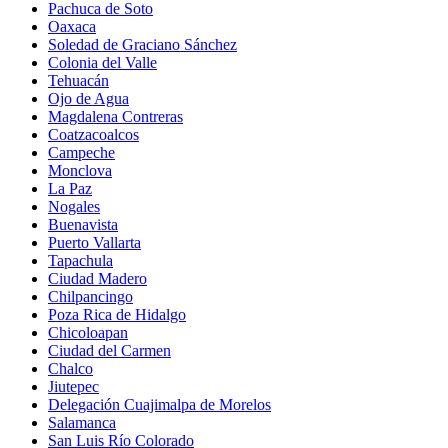
Pachuca de Soto
Oaxaca
Soledad de Graciano Sánchez
Colonia del Valle
Tehuacán
Ojo de Agua
Magdalena Contreras
Coatzacoalcos
Campeche
Monclova
La Paz
Nogales
Buenavista
Puerto Vallarta
Tapachula
Ciudad Madero
Chilpancingo
Poza Rica de Hidalgo
Chicoloapan
Ciudad del Carmen
Chalco
Jiutepec
Delegación Cuajimalpa de Morelos
Salamanca
San Luis Río Colorado