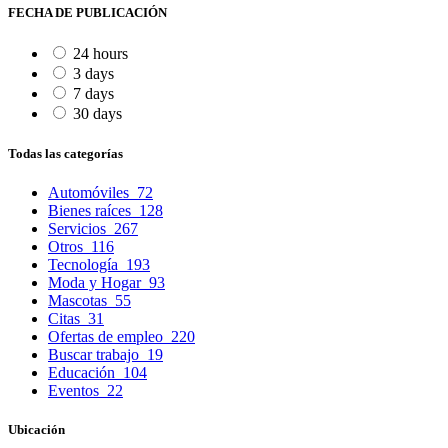
FECHA DE PUBLICACIÓN
24 hours
3 days
7 days
30 days
Todas las categorías
Automóviles
72
Bienes raíces
128
Servicios
267
Otros
116
Tecnología
193
Moda y Hogar
93
Mascotas
55
Citas
31
Ofertas de empleo
220
Buscar trabajo
19
Educación
104
Eventos
22
Ubicación