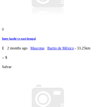
0
Inter kashi vs east bengal
E
2 months ago
Mascotas
Barrio de México
- 33.25km
-- $
Salvar