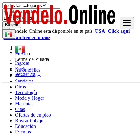
Buscar
Vendelo.Online esta disponible en tu país:
USA
.
Click aqui
×
para cambiar a tu país
México
Lerma de Villada
Ingresa
Regístrate
Automóviles
Vender Ya
Bienes raíces
Servicios
Otros
Tecnología
Moda y Hogar
Mascotas
Citas
Ofertas de empleo
Buscar trabajo
Educación
Eventos