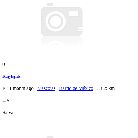
0
Kujyhgfds
E
1 month ago
Mascotas
Barrio de México
- 33.25km
-- $
Salvar