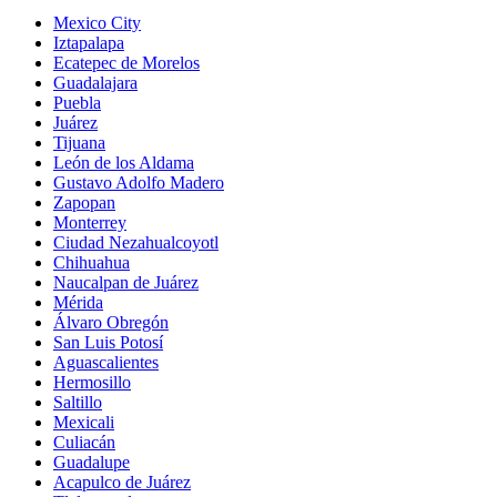
Mexico City
Iztapalapa
Ecatepec de Morelos
Guadalajara
Puebla
Juárez
Tijuana
León de los Aldama
Gustavo Adolfo Madero
Zapopan
Monterrey
Ciudad Nezahualcoyotl
Chihuahua
Naucalpan de Juárez
Mérida
Álvaro Obregón
San Luis Potosí
Aguascalientes
Hermosillo
Saltillo
Mexicali
Culiacán
Guadalupe
Acapulco de Juárez