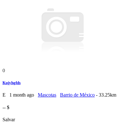
0
Kujyhgfds
E
1 month ago
Mascotas
Barrio de México
- 33.25km
-- $
Salvar