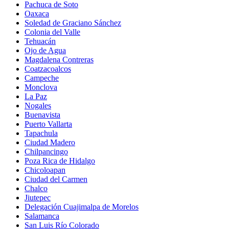
Pachuca de Soto
Oaxaca
Soledad de Graciano Sánchez
Colonia del Valle
Tehuacán
Ojo de Agua
Magdalena Contreras
Coatzacoalcos
Campeche
Monclova
La Paz
Nogales
Buenavista
Puerto Vallarta
Tapachula
Ciudad Madero
Chilpancingo
Poza Rica de Hidalgo
Chicoloapan
Ciudad del Carmen
Chalco
Jiutepec
Delegación Cuajimalpa de Morelos
Salamanca
San Luis Río Colorado