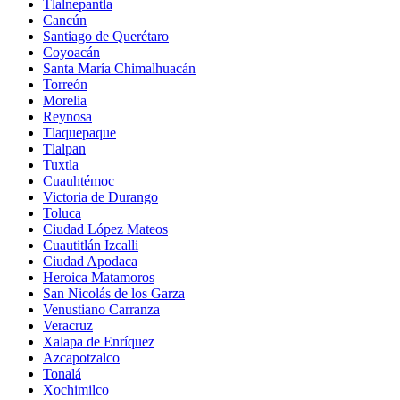
Tlalnepantla
Cancún
Santiago de Querétaro
Coyoacán
Santa María Chimalhuacán
Torreón
Morelia
Reynosa
Tlaquepaque
Tlalpan
Tuxtla
Cuauhtémoc
Victoria de Durango
Toluca
Ciudad López Mateos
Cuautitlán Izcalli
Ciudad Apodaca
Heroica Matamoros
San Nicolás de los Garza
Venustiano Carranza
Veracruz
Xalapa de Enríquez
Azcapotzalco
Tonalá
Xochimilco