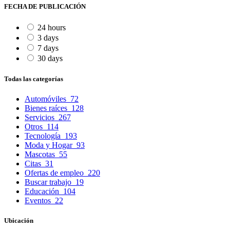
FECHA DE PUBLICACIÓN
24 hours
3 days
7 days
30 days
Todas las categorías
Automóviles
72
Bienes raíces
128
Servicios
267
Otros
114
Tecnología
193
Moda y Hogar
93
Mascotas
55
Citas
31
Ofertas de empleo
220
Buscar trabajo
19
Educación
104
Eventos
22
Ubicación