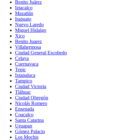
Benito Juárez
Iztacalco
Mazatlán
Irapuato
Nuevo Laredo
Miguel Hidalgo
Xico
Benito Juarez
Villahermosa
Ciudad General Escobedo
Celaya
Cuernavaca
Tepic
Ixtapaluca
Tampico
Ciudad Victoria
Tláhuac
Ciudad Obregón
Nicolás Romero
Ensenada
Coacalco
Santa Catarina
Uruapan
Gómez Palacio
Los Mochis