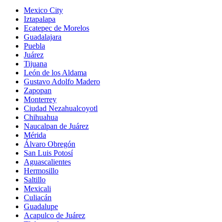
Mexico City
Iztapalapa
Ecatepec de Morelos
Guadalajara
Puebla
Juárez
Tijuana
León de los Aldama
Gustavo Adolfo Madero
Zapopan
Monterrey
Ciudad Nezahualcoyotl
Chihuahua
Naucalpan de Juárez
Mérida
Álvaro Obregón
San Luis Potosí
Aguascalientes
Hermosillo
Saltillo
Mexicali
Culiacán
Guadalupe
Acapulco de Juárez