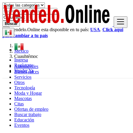
Buscar
Vendelo.Online esta disponible en tu país:
USA
.
Click aqui
×
para cambiar a tu país
México
Cuauhtémoc
Ingresa
Regístrate
Automóviles
Vender Ya
Bienes raíces
Servicios
Otros
Tecnología
Moda y Hogar
Mascotas
Citas
Ofertas de empleo
Buscar trabajo
Educación
Eventos