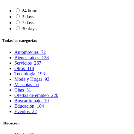
24 hours
3 days
7 days
30 days
Todas las categorías
Automóviles
72
Bienes raíces
128
Servicios
267
Otros
114
Tecnología
193
Moda y Hogar
93
Mascotas
55
Citas
31
Ofertas de empleo
220
Buscar trabajo
19
Educación
104
Eventos
22
Ubicación