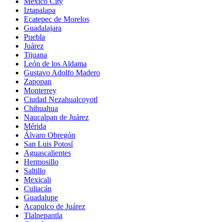
Mexico City
Iztapalapa
Ecatepec de Morelos
Guadalajara
Puebla
Juárez
Tijuana
León de los Aldama
Gustavo Adolfo Madero
Zapopan
Monterrey
Ciudad Nezahualcoyotl
Chihuahua
Naucalpan de Juárez
Mérida
Álvaro Obregón
San Luis Potosí
Aguascalientes
Hermosillo
Saltillo
Mexicali
Culiacán
Guadalupe
Acapulco de Juárez
Tlalnepantla