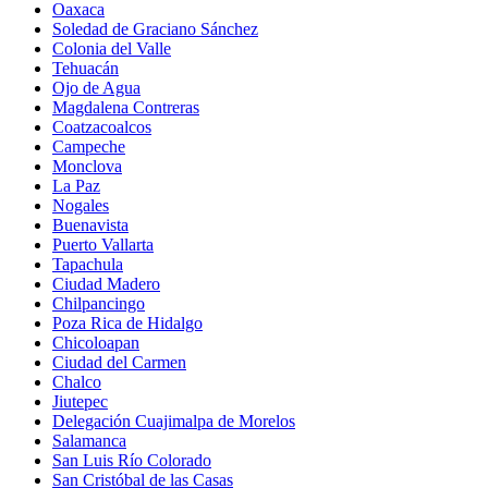
Oaxaca
Soledad de Graciano Sánchez
Colonia del Valle
Tehuacán
Ojo de Agua
Magdalena Contreras
Coatzacoalcos
Campeche
Monclova
La Paz
Nogales
Buenavista
Puerto Vallarta
Tapachula
Ciudad Madero
Chilpancingo
Poza Rica de Hidalgo
Chicoloapan
Ciudad del Carmen
Chalco
Jiutepec
Delegación Cuajimalpa de Morelos
Salamanca
San Luis Río Colorado
San Cristóbal de las Casas