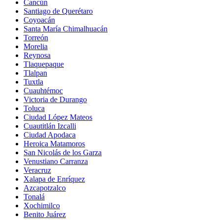
Cancún
Santiago de Querétaro
Coyoacán
Santa María Chimalhuacán
Torreón
Morelia
Reynosa
Tlaquepaque
Tlalpan
Tuxtla
Cuauhtémoc
Victoria de Durango
Toluca
Ciudad López Mateos
Cuautitlán Izcalli
Ciudad Apodaca
Heroica Matamoros
San Nicolás de los Garza
Venustiano Carranza
Veracruz
Xalapa de Enríquez
Azcapotzalco
Tonalá
Xochimilco
Benito Juárez