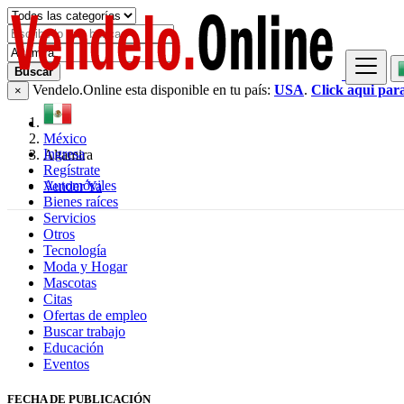
Buscar
Vendelo.Online esta disponible en tu país:
USA
.
Click aqui par
×
México
Ingresa
Altamira
Regístrate
Automóviles
Vender Ya
Bienes raíces
Servicios
Otros
Tecnología
Moda y Hogar
Mascotas
Citas
Ofertas de empleo
Buscar trabajo
Educación
Eventos
FECHA DE PUBLICACIÓN