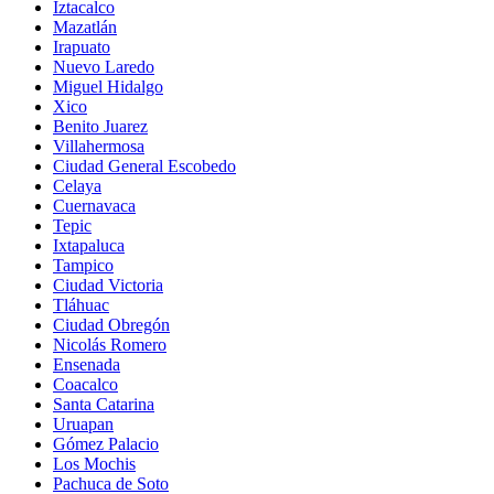
Iztacalco
Mazatlán
Irapuato
Nuevo Laredo
Miguel Hidalgo
Xico
Benito Juarez
Villahermosa
Ciudad General Escobedo
Celaya
Cuernavaca
Tepic
Ixtapaluca
Tampico
Ciudad Victoria
Tláhuac
Ciudad Obregón
Nicolás Romero
Ensenada
Coacalco
Santa Catarina
Uruapan
Gómez Palacio
Los Mochis
Pachuca de Soto