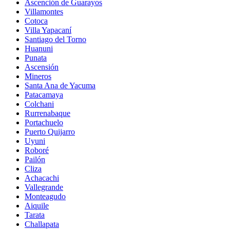
Ascención de Guarayos
Villamontes
Cotoca
Villa Yapacaní
Santiago del Torno
Huanuni
Punata
Ascensión
Mineros
Santa Ana de Yacuma
Patacamaya
Colchani
Rurrenabaque
Portachuelo
Puerto Quijarro
Uyuni
Roboré
Pailón
Cliza
Achacachi
Vallegrande
Monteagudo
Aiquile
Tarata
Challapata