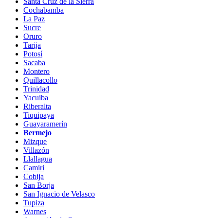
Santa Cruz de la Sierra
Cochabamba
La Paz
Sucre
Oruro
Tarija
Potosí
Sacaba
Montero
Quillacollo
Trinidad
Yacuiba
Riberalta
Tiquipaya
Guayaramerín
Bermejo
Mizque
Villazón
Llallagua
Camiri
Cobija
San Borja
San Ignacio de Velasco
Tupiza
Warnes