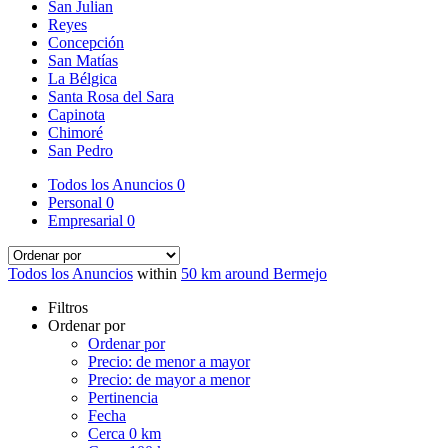
San Julian
Reyes
Concepción
San Matías
La Bélgica
Santa Rosa del Sara
Capinota
Chimoré
San Pedro
Todos los Anuncios
0
Personal
0
Empresarial
0
Todos los Anuncios
within
50 km around Bermejo
Filtros
Ordenar por
Ordenar por
Precio: de menor a mayor
Precio: de mayor a menor
Pertinencia
Fecha
Cerca 0 km