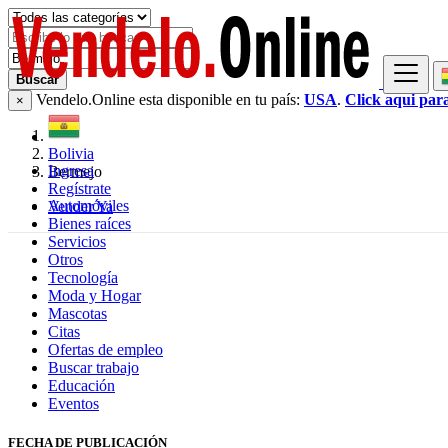
Buscar
Vendelo.Online esta disponible en tu país:
USA
.
Click aqui par
×
Bolivia
Ingresa
Bermejo
Regístrate
Automóviles
Vender Ya
Bienes raíces
Servicios
Otros
Tecnología
Moda y Hogar
Mascotas
Citas
Ofertas de empleo
Buscar trabajo
Educación
Eventos
FECHA DE PUBLICACIÓN