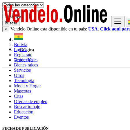
Buscar
Vendelo.Online esta disponible en tu país:
USA
.
Click aqui par
×
Bolivia
Ingresa
La Bélgica
Regístrate
Automóviles
Vender Ya
Bienes raíces
Servicios
Otros
Tecnología
Moda y Hogar
Mascotas
Citas
Ofertas de empleo
Buscar trabajo
Educación
Eventos
FECHA DE PUBLICACIÓN