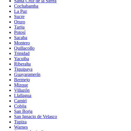
Santa Cruz de la Sierra
Cochabamba
La Paz
Sucre
Oruro
Tarija
Potosí
Sacaba
Montero
Quillacollo
Trinidad
Yacuiba
Riberalta
Tiquipaya
Guayaramerín
Bermejo
Mizque
Villazón
Llallagua
Camiri
Cobija
San Borja
San Ignacio de Velasco
Tupiza
Warnes