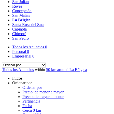
San Julian
Reyes
Concepción
San Matías
La Bélgica
Santa Rosa del Sara
Capinota
Chimoré
San Pedro
Todos los Anuncios
0
Personal
0
Empresarial
0
Todos los Anuncios
within
50 km around La Bélgica
Filtros
Ordenar por
Ordenar por
Precio: de menor a mayor
Precio: de mayor a menor
Pertinencia
Fecha
Cerca 0 km