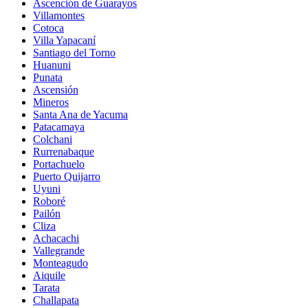
Ascención de Guarayos
Villamontes
Cotoca
Villa Yapacaní
Santiago del Torno
Huanuni
Punata
Ascensión
Mineros
Santa Ana de Yacuma
Patacamaya
Colchani
Rurrenabaque
Portachuelo
Puerto Quijarro
Uyuni
Roboré
Pailón
Cliza
Achacachi
Vallegrande
Monteagudo
Aiquile
Tarata
Challapata