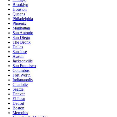
Brooklyn
Houston
Queens
Philadelphia
Phoenix
Manhattan
San Antonio
San Diego
The Bronx
Dallas
San Jose
Austin
Jacksonville
San Francisco
Columbus
Fort Worth
Indianapolis
Charlotte
Seattle
Denver
El Paso
Detroit
Boston
Memphis