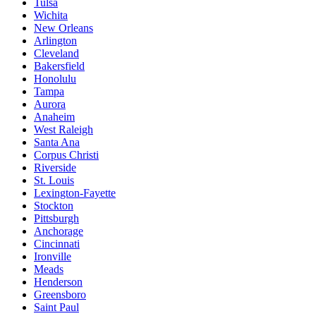
Tulsa
Wichita
New Orleans
Arlington
Cleveland
Bakersfield
Honolulu
Tampa
Aurora
Anaheim
West Raleigh
Santa Ana
Corpus Christi
Riverside
St. Louis
Lexington-Fayette
Stockton
Pittsburgh
Anchorage
Cincinnati
Ironville
Meads
Henderson
Greensboro
Saint Paul