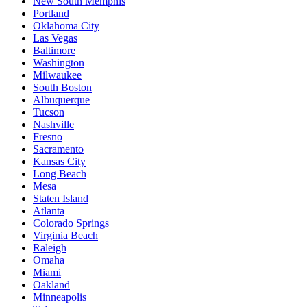
New South Memphis
Portland
Oklahoma City
Las Vegas
Baltimore
Washington
Milwaukee
South Boston
Albuquerque
Tucson
Nashville
Fresno
Sacramento
Kansas City
Long Beach
Mesa
Staten Island
Atlanta
Colorado Springs
Virginia Beach
Raleigh
Omaha
Miami
Oakland
Minneapolis