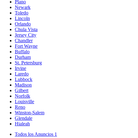
Plano
Newark
Toledo
Lincoln
Orlando
Chula Vista
Jersey City
Chandler
Fort Wayne
Buffalo
Durham
St. Petersburg
Irvine
Laredo
Lubbock
Madison
Gilbert
Norfolk
Louisville
Reno
Winston-Salem
Glendale
Hialeah
Todos los Anuncios
1