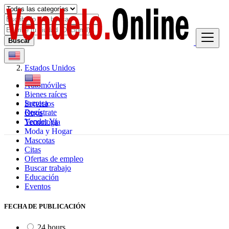
Buscar
Estados Unidos
Automóviles
Bienes raíces
Ingresa
Servicios
Regístrate
Otros
Vender Ya
Tecnología
Moda y Hogar
Mascotas
Citas
Ofertas de empleo
Buscar trabajo
Educación
Eventos
FECHA DE PUBLICACIÓN
24 hours