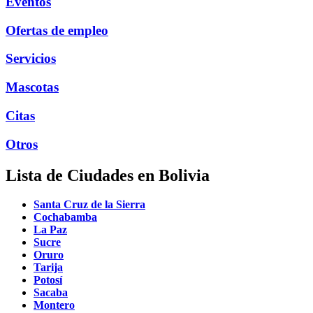
Eventos
Ofertas de empleo
Servicios
Mascotas
Citas
Otros
Lista de Ciudades en Bolivia
Santa Cruz de la Sierra
Cochabamba
La Paz
Sucre
Oruro
Tarija
Potosí
Sacaba
Montero