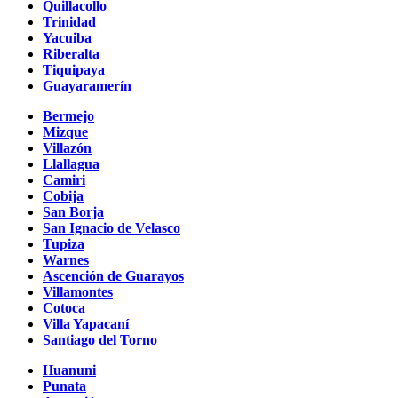
Quillacollo
Trinidad
Yacuiba
Riberalta
Tiquipaya
Guayaramerín
Bermejo
Mizque
Villazón
Llallagua
Camiri
Cobija
San Borja
San Ignacio de Velasco
Tupiza
Warnes
Ascención de Guarayos
Villamontes
Cotoca
Villa Yapacaní
Santiago del Torno
Huanuni
Punata