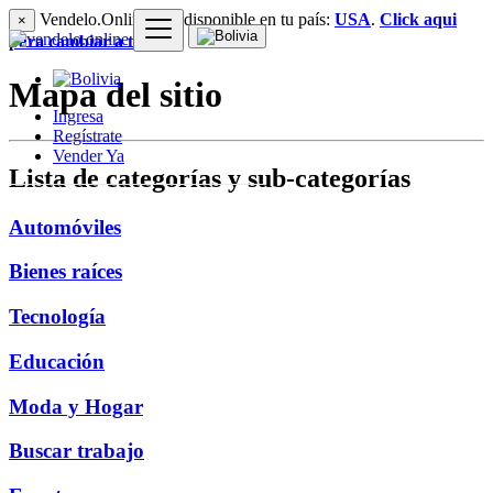
Vendelo.Online esta disponible en tu país:
USA
.
Click aqui
×
para cambiar a tu país
Mapa del sitio
Ingresa
Regístrate
Vender Ya
Lista de categorías y sub-categorías
Automóviles
Bienes raíces
Tecnología
Educación
Moda y Hogar
Buscar trabajo