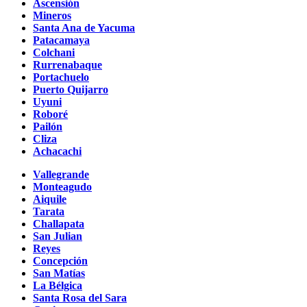
Ascensión
Mineros
Santa Ana de Yacuma
Patacamaya
Colchani
Rurrenabaque
Portachuelo
Puerto Quijarro
Uyuni
Roboré
Pailón
Cliza
Achacachi
Vallegrande
Monteagudo
Aiquile
Tarata
Challapata
San Julian
Reyes
Concepción
San Matías
La Bélgica
Santa Rosa del Sara