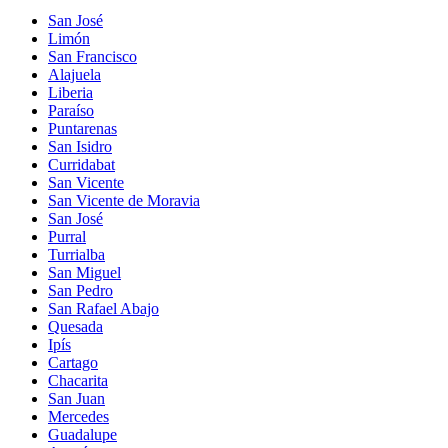
San José
Limón
San Francisco
Alajuela
Liberia
Paraíso
Puntarenas
San Isidro
Curridabat
San Vicente
San Vicente de Moravia
San José
Purral
Turrialba
San Miguel
San Pedro
San Rafael Abajo
Quesada
Ipís
Cartago
Chacarita
San Juan
Mercedes
Guadalupe