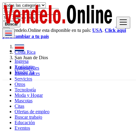
Buscar
Vendelo.Online esta disponible en tu país:
USA
.
Click aqui
×
para cambiar a tu país
Costa Rica
San Juan de Dios
Ingresa
Regístrate
Automóviles
Vender Ya
Bienes raíces
Servicios
Otros
Tecnología
Moda y Hogar
Mascotas
Citas
Ofertas de empleo
Buscar trabajo
Educación
Eventos