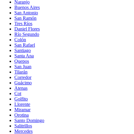
Naranjo
Buenos Aires
San Antonio
San Ramón
Tres Ríos
Daniel Flores
Río Segundo
Colón
San Rafael
Santiago
Santa Ana
Quepos
San Juan
Tilarán
Corredor
Guácimo
Atenas
Cot
Golfito
Llorente
Miramar
Orotina
Santo Domingo
Salitrillos
Mercedes