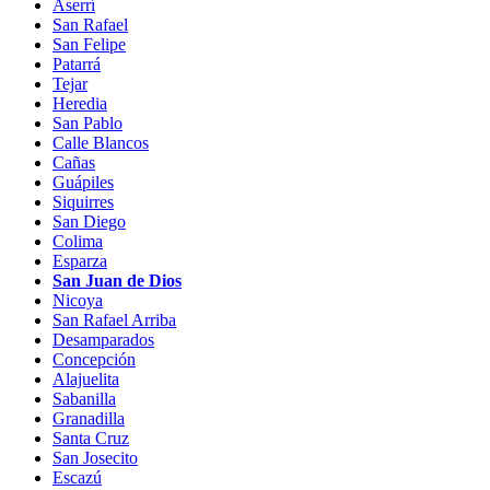
Aserrí
San Rafael
San Felipe
Patarrá
Tejar
Heredia
San Pablo
Calle Blancos
Cañas
Guápiles
Siquirres
San Diego
Colima
Esparza
San Juan de Dios
Nicoya
San Rafael Arriba
Desamparados
Concepción
Alajuelita
Sabanilla
Granadilla
Santa Cruz
San Josecito
Escazú