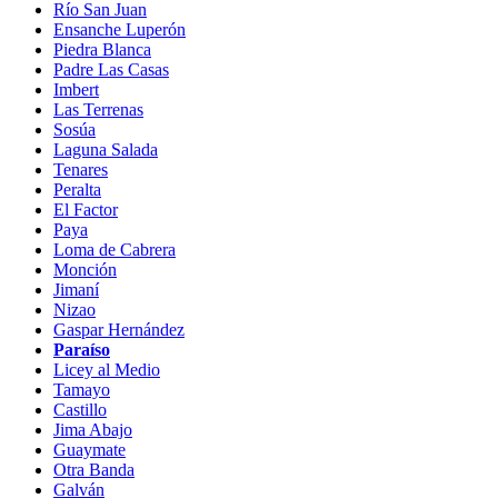
Río San Juan
Ensanche Luperón
Piedra Blanca
Padre Las Casas
Imbert
Las Terrenas
Sosúa
Laguna Salada
Tenares
Peralta
El Factor
Paya
Loma de Cabrera
Monción
Jimaní
Nizao
Gaspar Hernández
Paraíso
Licey al Medio
Tamayo
Castillo
Jima Abajo
Guaymate
Otra Banda
Galván