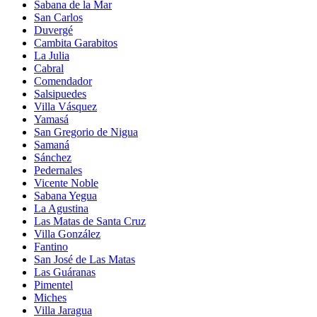
Sabana de la Mar
San Carlos
Duvergé
Cambita Garabitos
La Julia
Cabral
Comendador
Salsipuedes
Villa Vásquez
Yamasá
San Gregorio de Nigua
Samaná
Sánchez
Pedernales
Vicente Noble
Sabana Yegua
La Agustina
Las Matas de Santa Cruz
Villa González
Fantino
San José de Las Matas
Las Guáranas
Pimentel
Miches
Villa Jaragua