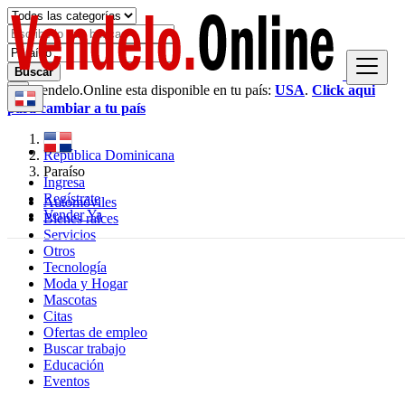
Buscar
Vendelo.Online esta disponible en tu país:
USA
.
Click aqui
×
para cambiar a tu país
República Dominicana
Paraíso
Ingresa
Regístrate
Automóviles
Vender Ya
Bienes raíces
Servicios
Otros
Tecnología
Moda y Hogar
Mascotas
Citas
Ofertas de empleo
Buscar trabajo
Educación
Eventos