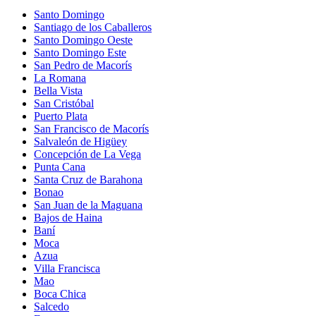
Santo Domingo
Santiago de los Caballeros
Santo Domingo Oeste
Santo Domingo Este
San Pedro de Macorís
La Romana
Bella Vista
San Cristóbal
Puerto Plata
San Francisco de Macorís
Salvaleón de Higüey
Concepción de La Vega
Punta Cana
Santa Cruz de Barahona
Bonao
San Juan de la Maguana
Bajos de Haina
Baní
Moca
Azua
Villa Francisca
Mao
Boca Chica
Salcedo