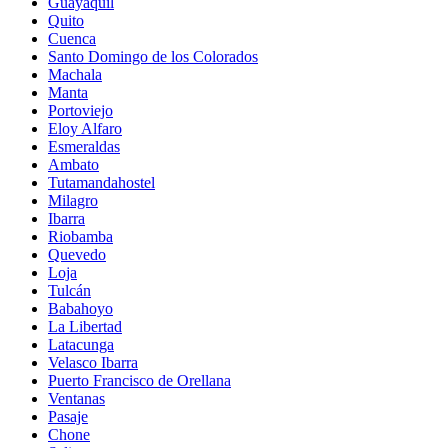
Guayaquil
Quito
Cuenca
Santo Domingo de los Colorados
Machala
Manta
Portoviejo
Eloy Alfaro
Esmeraldas
Ambato
Tutamandahostel
Milagro
Ibarra
Riobamba
Quevedo
Loja
Tulcán
Babahoyo
La Libertad
Latacunga
Velasco Ibarra
Puerto Francisco de Orellana
Ventanas
Pasaje
Chone