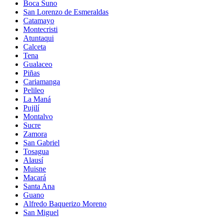
Boca Suno
San Lorenzo de Esmeraldas
Catamayo
Montecristi
Atuntaqui
Calceta
Tena
Gualaceo
Piñas
Cariamanga
Pelileo
La Maná
Pujilí
Montalvo
Sucre
Zamora
San Gabriel
Tosagua
Alausí
Muisne
Macará
Santa Ana
Guano
Alfredo Baquerizo Moreno
San Miguel