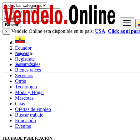
Buscar
Vendelo.Online esta disponible en tu país:
USA
.
Click aqui par
×
Ecuador
Ingresa
Naranjito
Regístrate
Automóviles
Vender Ya
Bienes raíces
Servicios
Otros
Tecnología
Moda y Hogar
Mascotas
Citas
Ofertas de empleo
Buscar trabajo
Educación
Eventos
FECHA DE PUBLICACIÓN