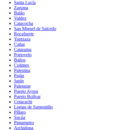
Santa Lucía
Zaruma
Baláo
Valdez
Catacocha
San Miguel de Salcedo
Rocafuerte
Yantzaza
Cañar
Catarama
Portovelo
Baños
Colimes
Palestina
Paján
Junín
Palenque
Puerto Ayora
Puerto Bolívar
Cotacachi
Lomas de Sargentillo
Píllaro
Sucúa
Pimampiro
Archidona