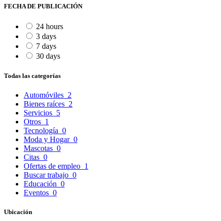
FECHA DE PUBLICACIÓN
24 hours
3 days
7 days
30 days
Todas las categorías
Automóviles
2
Bienes raíces
2
Servicios
5
Otros
1
Tecnología
0
Moda y Hogar
0
Mascotas
0
Citas
0
Ofertas de empleo
1
Buscar trabajo
0
Educación
0
Eventos
0
Ubicación