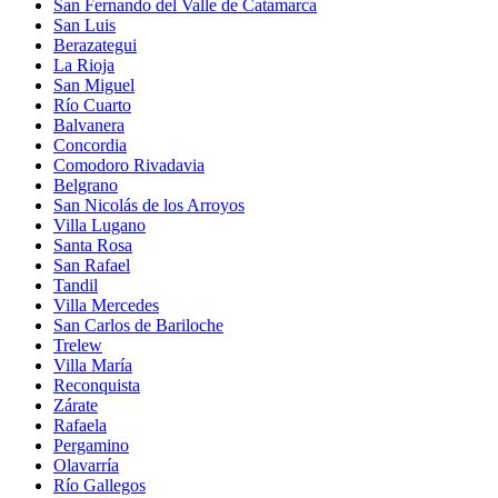
San Fernando del Valle de Catamarca
San Luis
Berazategui
La Rioja
San Miguel
Río Cuarto
Balvanera
Concordia
Comodoro Rivadavia
Belgrano
San Nicolás de los Arroyos
Villa Lugano
Santa Rosa
San Rafael
Tandil
Villa Mercedes
San Carlos de Bariloche
Trelew
Villa María
Reconquista
Zárate
Rafaela
Pergamino
Olavarría
Río Gallegos