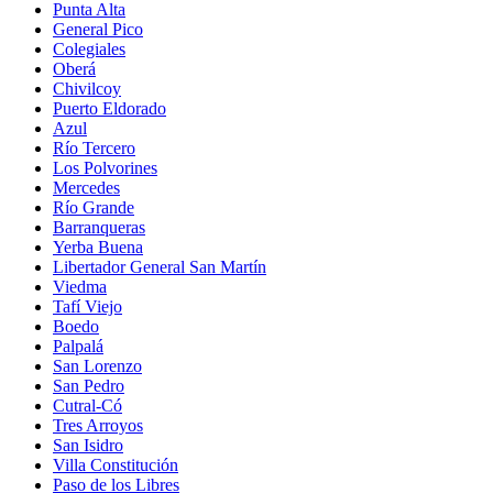
Punta Alta
General Pico
Colegiales
Oberá
Chivilcoy
Puerto Eldorado
Azul
Río Tercero
Los Polvorines
Mercedes
Río Grande
Barranqueras
Yerba Buena
Libertador General San Martín
Viedma
Tafí Viejo
Boedo
Palpalá
San Lorenzo
San Pedro
Cutral-Có
Tres Arroyos
San Isidro
Villa Constitución
Paso de los Libres