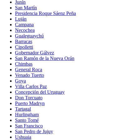
Junín
San Martín
Presidencia Roque Sáenz Peña
Luján
Campana
Necochea
Gualeguaychú
Barracas
Cipolletti
Gobernador Gálvez
San Ramón de la Nueva Orán
Chimbas
General Roca
Venado Tuerto
Goya
Villa Carlos Paz
Concepción del Uruguay
Don Torcuato
Puerto Madryn
Tartagal
Hurlingham
Santo Tomé
San Francisco
San Pedro de Jujuy
Ushuaia