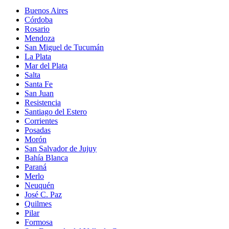
Buenos Aires
Córdoba
Rosario
Mendoza
San Miguel de Tucumán
La Plata
Mar del Plata
Salta
Santa Fe
San Juan
Resistencia
Santiago del Estero
Corrientes
Posadas
Morón
San Salvador de Jujuy
Bahía Blanca
Paraná
Merlo
Neuquén
José C. Paz
Quilmes
Pilar
Formosa