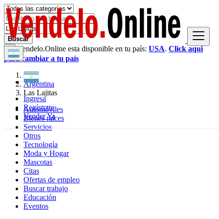
Buscar
Vendelo.Online esta disponible en tu país:
USA
.
Click aqui
×
para cambiar a tu país
Argentina
Las Lajitas
Ingresa
Regístrate
Automóviles
Vender Ya
Bienes raíces
Servicios
Otros
Tecnología
Moda y Hogar
Mascotas
Citas
Ofertas de empleo
Buscar trabajo
Educación
Eventos