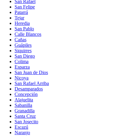
San Rafael
San Felipe
Patarrá
Tejar
Heredia
San Pablo
Calle Blancos
Cañas
Guápiles
Siquirres
San Diego
Colima
Esparza
San Juan de Dios
Nicoya
San Rafael Arriba
Desamparados
Concepción
Alajuelita
Sabanilla
Granadilla
Santa Cruz
San Josecito
Escazú
Naranjo