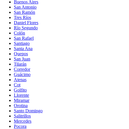
Buenos Aires
San Antonio
San Ramón
Tres Ríos
Daniel Flores
Río Segundo
Colón
San Rafael
Santiago
Santa Ana
Quepos
San Juan
Tilarán
Corredor
Guácimo
Atenas
Cot
Golfito
Llorente
Miramar
Orotina
Santo Domingo
Salitrillos
Mercedes
Pocora