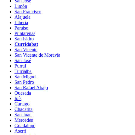
San José
Limón
San Francisco
Alajuela
Liberia
Paraíso
Puntarenas
San Isidro
Curridabat
San Vicente
San Vicente de Moravia
San José
Purral
Turrialba
San Miguel
San Pedro
San Rafael Abajo
Quesada
Ipís
Cartago
Chacarita
San Juan
Mercedes
Guadalupe
Aserrí