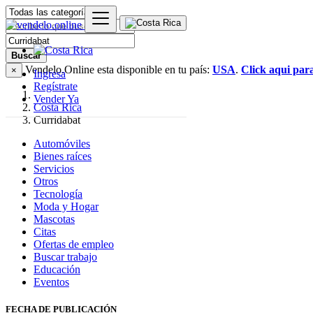
Buscar
Vendelo.Online esta disponible en tu país:
USA
.
Click aqui par
×
Ingresa
Regístrate
Vender Ya
Costa Rica
Curridabat
Automóviles
Bienes raíces
Servicios
Otros
Tecnología
Moda y Hogar
Mascotas
Citas
Ofertas de empleo
Buscar trabajo
Educación
Eventos
FECHA DE PUBLICACIÓN