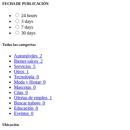
FECHA DE PUBLICACIÓN
24 hours
3 days
7 days
30 days
Todas las categorías
Automóviles
2
Bienes raíces
2
Servicios
5
Otros
1
Tecnología
0
Moda y Hogar
0
Mascotas
0
Citas
0
Ofertas de empleo
1
Buscar trabajo
0
Educación
0
Eventos
0
Ubicación