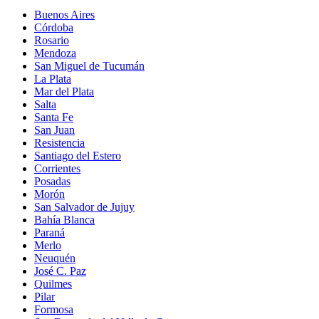
Buenos Aires
Córdoba
Rosario
Mendoza
San Miguel de Tucumán
La Plata
Mar del Plata
Salta
Santa Fe
San Juan
Resistencia
Santiago del Estero
Corrientes
Posadas
Morón
San Salvador de Jujuy
Bahía Blanca
Paraná
Merlo
Neuquén
José C. Paz
Quilmes
Pilar
Formosa