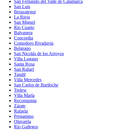
San Fernando del Valle de Catamarca
San Luis
Berazategui
La Rioja
San Miguel
Río Cuarto
Balvanera
Concordia
Comodoro Rivadavia
Belgrano
San Nicolás de los Arroyos
Villa Lugano
Santa Rosa
San Rafael
Tandil
Villa Mercedes
San Carlos de Bariloche
Trelew
Villa María
Reconquista
Zárate
Rafaela
Pergamino
Olavarría
Río Gallegos