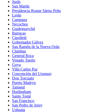
Junín
San Martín
Presidencia Roque Sáenz Peña
Luján
Campana
Necochea
Gualeguaychú
Barracas
Cipolletti
Gobernador Gálvez
San Ramón de la Nueva Orán
Chimbas
General Roca
Venado Tuerto
Goya
Villa Carlos Paz
Concepción del Uruguay
Don Torcuato
Puerto Madryn
Tartagal
Hurlingham
Santo Tomé
San Francisco
San Pedro de Jujuy
Ushuaia