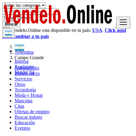
Buscar
Vendelo.Online esta disponible en tu país:
USA
.
Click aqui
×
para cambiar a tu país
Argentina
Campo Grande
Ingresa
Regístrate
Automóviles
Vender Ya
Bienes raíces
Servicios
Otros
Tecnología
Moda y Hogar
Mascotas
Citas
Ofertas de empleo
Buscar trabajo
Educación
Eventos