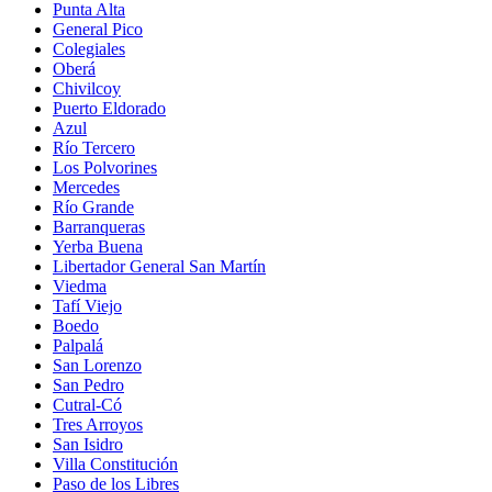
Punta Alta
General Pico
Colegiales
Oberá
Chivilcoy
Puerto Eldorado
Azul
Río Tercero
Los Polvorines
Mercedes
Río Grande
Barranqueras
Yerba Buena
Libertador General San Martín
Viedma
Tafí Viejo
Boedo
Palpalá
San Lorenzo
San Pedro
Cutral-Có
Tres Arroyos
San Isidro
Villa Constitución
Paso de los Libres