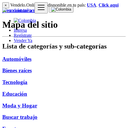
Vendelo.Online esta disponible en tu país:
USA
.
Click aqui
×
para cambiar a tu país
Mapa del sitio
Ingresa
Regístrate
Vender Ya
Lista de categorías y sub-categorías
Automóviles
Bienes raíces
Tecnología
Educación
Moda y Hogar
Buscar trabajo