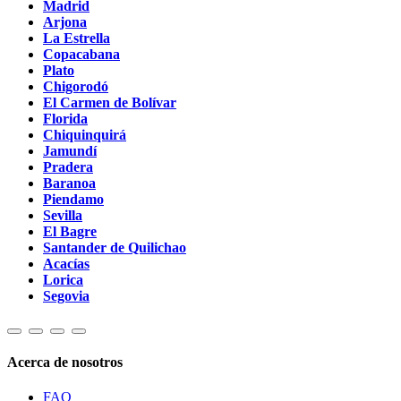
Madrid
Arjona
La Estrella
Copacabana
Plato
Chigorodó
El Carmen de Bolívar
Florida
Chiquinquirá
Jamundí
Pradera
Baranoa
Piendamo
Sevilla
El Bagre
Santander de Quilichao
Acacías
Lorica
Segovia
Acerca de nosotros
FAQ