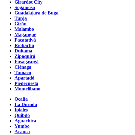
Girardot City
Sogamoso
Guadalajara de Buga
Tunja
Girón
Malambo
Magangué
Facatativá
Riohacha
Duitama
Zipaquirá
Fusagasugá
Ciénaga
Tumaco
Apartadó
Piedecuesta
Montelíbano
Ocaña
La Dorada
Ipiales
Quibdó
Aguachica
Yumbo
Arauca