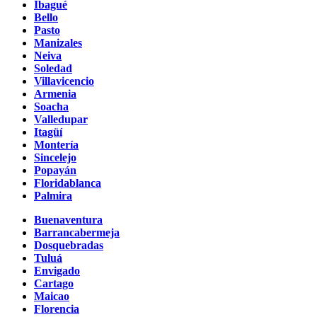
Ibagué
Bello
Pasto
Manizales
Neiva
Soledad
Villavicencio
Armenia
Soacha
Valledupar
Itagüí
Montería
Sincelejo
Popayán
Floridablanca
Palmira
Buenaventura
Barrancabermeja
Dosquebradas
Tuluá
Envigado
Cartago
Maicao
Florencia