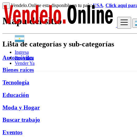
Vendelo.Online esta disponible en tu país:
USA
.
Click aqui par
×
Mapa del sitio
Lista de categorías y sub-categorías
Ingresa
Automóviles
Regístrate
Vender Ya
Bienes raíces
Tecnología
Educación
Moda y Hogar
Buscar trabajo
Eventos