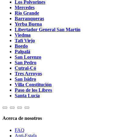
Los Polvorines
Mercedes
Río Grande
Barranqueras
Yerba Buena
Libertador General San Martín
Viedma
Tafí Viejo
Boedo
Palpalá
San Lorenzo
San Pedro
Cutral-Có
Tres Arroyos
San Isidro
Villa Constitución
Paso de los Libres
Santa Lucía
Acerca de nosotros
FAQ
Anti-Estafa