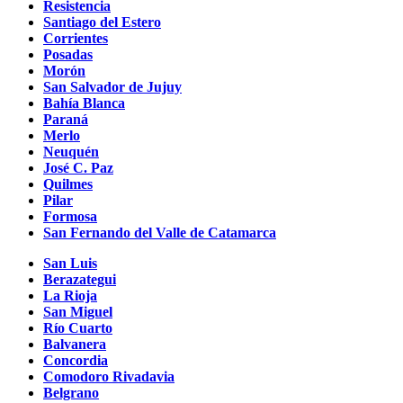
Resistencia
Santiago del Estero
Corrientes
Posadas
Morón
San Salvador de Jujuy
Bahía Blanca
Paraná
Merlo
Neuquén
José C. Paz
Quilmes
Pilar
Formosa
San Fernando del Valle de Catamarca
San Luis
Berazategui
La Rioja
San Miguel
Río Cuarto
Balvanera
Concordia
Comodoro Rivadavia
Belgrano