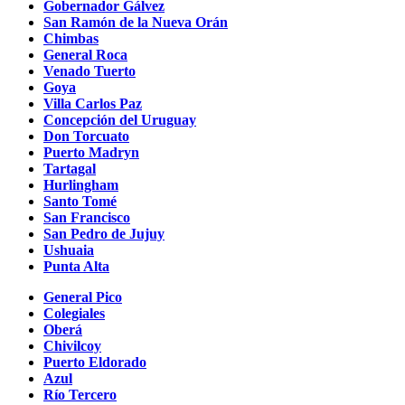
Gobernador Gálvez
San Ramón de la Nueva Orán
Chimbas
General Roca
Venado Tuerto
Goya
Villa Carlos Paz
Concepción del Uruguay
Don Torcuato
Puerto Madryn
Tartagal
Hurlingham
Santo Tomé
San Francisco
San Pedro de Jujuy
Ushuaia
Punta Alta
General Pico
Colegiales
Oberá
Chivilcoy
Puerto Eldorado
Azul
Río Tercero