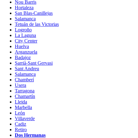
Nou Barris
Hortaleza
San Blas-Canillejas
Salamanca
Tetuán de las Victorias
Logroño
La Laguna
City Center
Huelva
Arganzuela
Badajoz
Sarrià-Sant Gervasi
Sant Andreu
Salamanca
Chamberí
Usera
Tarragona
Chamartín
Lleida
Marbella
León
Villaverde
Cadiz
Retiro
Dos Hermanas