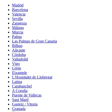
Madrid
Barcelona
Valencia
Sevilla
Zaragoza
Málaga
Murcia
Palma
Las Palmas de Gran Canaria
Bilbao
Alicante
Córdoba
Valladolid
Vigo
Gijón
Eixample
L'Hospitalet de Llobregat
Latina
Carabanchel
A Coruña
Puente de Vallecas
Sant Martí
Gasteiz / Vitoria
Granada