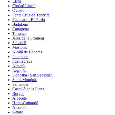
Elche
Ciudad Lineal
Oviedo
Santa Cruz de Tenerife
Fuencarral-El Pardo
Badalona
Cartagena
Terrassa
Jerez de la Frontera
Sabadell
Móstoles
Alcalá de Henares
Pamplona
Fuenlabrada
Almería
Leganés
Donostia / San Sebastián
Sants-Montjuïc
Santander
Castelló de la Plana
Burgos
Albacete
Horta-Guinardó
Alcorcón
Getafe