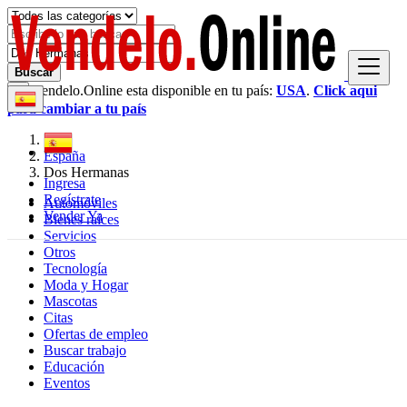
Buscar
Vendelo.Online esta disponible en tu país:
USA
.
Click aqui
×
para cambiar a tu país
España
Dos Hermanas
Ingresa
Regístrate
Automóviles
Vender Ya
Bienes raíces
Servicios
Otros
Tecnología
Moda y Hogar
Mascotas
Citas
Ofertas de empleo
Buscar trabajo
Educación
Eventos