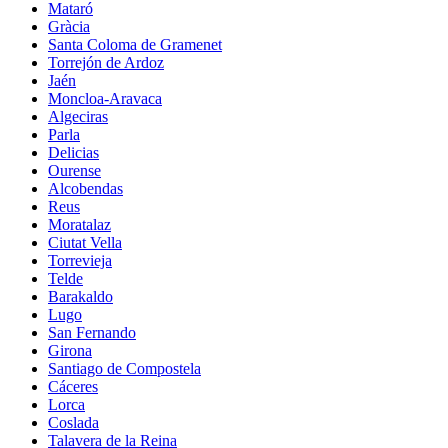
Mataró
Gràcia
Santa Coloma de Gramenet
Torrejón de Ardoz
Jaén
Moncloa-Aravaca
Algeciras
Parla
Delicias
Ourense
Alcobendas
Reus
Moratalaz
Ciutat Vella
Torrevieja
Telde
Barakaldo
Lugo
San Fernando
Girona
Santiago de Compostela
Cáceres
Lorca
Coslada
Talavera de la Reina