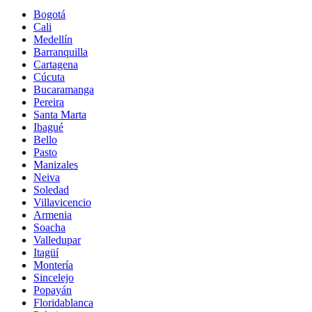
Bogotá
Cali
Medellín
Barranquilla
Cartagena
Cúcuta
Bucaramanga
Pereira
Santa Marta
Ibagué
Bello
Pasto
Manizales
Neiva
Soledad
Villavicencio
Armenia
Soacha
Valledupar
Itagüí
Montería
Sincelejo
Popayán
Floridablanca