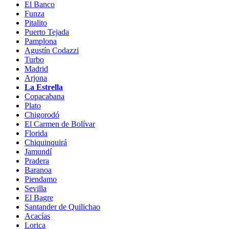
El Banco
Funza
Pitalito
Puerto Tejada
Pamplona
Agustín Codazzi
Turbo
Madrid
Arjona
La Estrella
Copacabana
Plato
Chigorodó
El Carmen de Bolívar
Florida
Chiquinquirá
Jamundí
Pradera
Baranoa
Piendamo
Sevilla
El Bagre
Santander de Quilichao
Acacías
Lorica