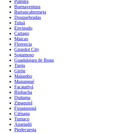
Palmira
Buenaventura
Barrancabermeja
Dosquebradas
Tuluá
Envigado
Cartago
Maicao
Florencia
Girardot City
Sogamoso
Guadalajara de Buga
Tunja
Girón
Malambo
Magangué
Facatativá
Riohacha
Duitama
Zipaquirá
Fusagasugá
Ciénaga
Tumaco
Apartadó
Piedecuesta