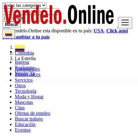
Buscar
Vendelo.Online esta disponible en tu país:
USA
.
Click aqui
×
para cambiar a tu país
Colombia
La Estrella
Ingresa
Regístrate
Automóviles
Vender Ya
Bienes raíces
Servicios
Otros
Tecnología
Moda y Hogar
Mascotas
Citas
Ofertas de empleo
Buscar trabajo
Educación
Eventos