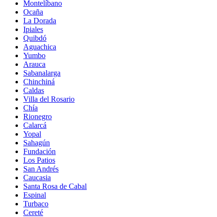
Montelíbano
Ocaña
La Dorada
Ipiales
Quibdó
Aguachica
Yumbo
Arauca
Sabanalarga
Chinchiná
Caldas
Villa del Rosario
Chía
Rionegro
Calarcá
Yopal
Sahagún
Fundación
Los Patios
San Andrés
Caucasia
Santa Rosa de Cabal
Espinal
Turbaco
Cereté