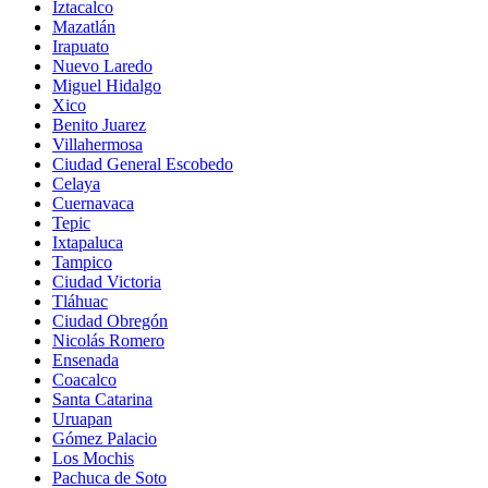
Iztacalco
Mazatlán
Irapuato
Nuevo Laredo
Miguel Hidalgo
Xico
Benito Juarez
Villahermosa
Ciudad General Escobedo
Celaya
Cuernavaca
Tepic
Ixtapaluca
Tampico
Ciudad Victoria
Tláhuac
Ciudad Obregón
Nicolás Romero
Ensenada
Coacalco
Santa Catarina
Uruapan
Gómez Palacio
Los Mochis
Pachuca de Soto