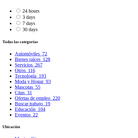
24 hours
3 days
7 days
30 days
Todas las categorías
Automóviles
72
Bienes raíces
128
Servicios
267
Otros
116
Tecnología
193
Moda y Hogar
93
Mascotas
55
Citas
31
Ofertas de empleo
220
Buscar trabajo
19
Educación
104
Eventos
22
Ubicación