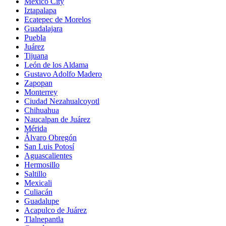
Mexico City
Iztapalapa
Ecatepec de Morelos
Guadalajara
Puebla
Juárez
Tijuana
León de los Aldama
Gustavo Adolfo Madero
Zapopan
Monterrey
Ciudad Nezahualcoyotl
Chihuahua
Naucalpan de Juárez
Mérida
Álvaro Obregón
San Luis Potosí
Aguascalientes
Hermosillo
Saltillo
Mexicali
Culiacán
Guadalupe
Acapulco de Juárez
Tlalnepantla