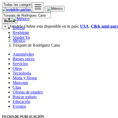
Buscar
Vendelo.Online esta disponible en tu país:
USA
.
Click aqui par
×
Ingresa
Regístrate
Vender Ya
México
Túxpam de Rodríguez Cano
Automóviles
Bienes raíces
Servicios
Otros
Tecnología
Moda y Hogar
Mascotas
Citas
Ofertas de empleo
Buscar trabajo
Educación
Eventos
FECHA DE PUBLICACIÓN