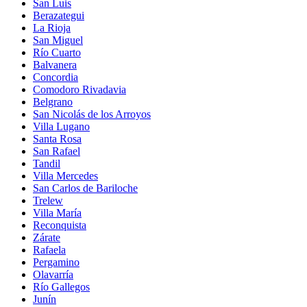
San Luis
Berazategui
La Rioja
San Miguel
Río Cuarto
Balvanera
Concordia
Comodoro Rivadavia
Belgrano
San Nicolás de los Arroyos
Villa Lugano
Santa Rosa
San Rafael
Tandil
Villa Mercedes
San Carlos de Bariloche
Trelew
Villa María
Reconquista
Zárate
Rafaela
Pergamino
Olavarría
Río Gallegos
Junín