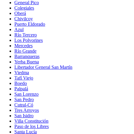
General Pico
Colegiales
Oberá
Chivilcoy
Puerto Eldorado
Azul
Río Tercero
Los Polvorines
Mercedes
Río Grande
Barranqueras
Yerba Buena
Libertador General San Martín
Viedma
Tafí Viejo
Boedo
Palpalá
San Lorenzo
San Pedro
Cutral-Có
Tres Arroyos
San Isidro
Villa Constitución
Paso de los Libres
Santa Lucía