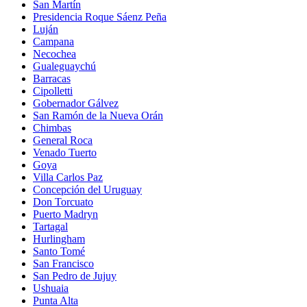
San Martín
Presidencia Roque Sáenz Peña
Luján
Campana
Necochea
Gualeguaychú
Barracas
Cipolletti
Gobernador Gálvez
San Ramón de la Nueva Orán
Chimbas
General Roca
Venado Tuerto
Goya
Villa Carlos Paz
Concepción del Uruguay
Don Torcuato
Puerto Madryn
Tartagal
Hurlingham
Santo Tomé
San Francisco
San Pedro de Jujuy
Ushuaia
Punta Alta