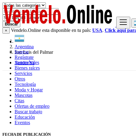
Buscar
Vendelo.Online esta disponible en tu país:
USA
.
Click aqui par
×
Argentina
Ingresa
San Luis del Palmar
Regístrate
Automóviles
Vender Ya
Bienes raíces
Servicios
Otros
Tecnología
Moda y Hogar
Mascotas
Citas
Ofertas de empleo
Buscar trabajo
Educación
Eventos
FECHA DE PUBLICACIÓN