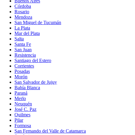
Buenos Aires
Córdoba
Rosario
Mendoza
San Miguel de Tucumán
La Plata
Mar del Plata
Salta
Santa Fe
San Juan
Resistencia
Santiago del Estero
Corrientes
Posadas
Morón
San Salvador de Jujuy
Bahía Blanca
Paraná
Merlo
Neuquén
José C. Paz
Quilmes
Pilar
Formosa
San Fernando del Valle de Catamarca