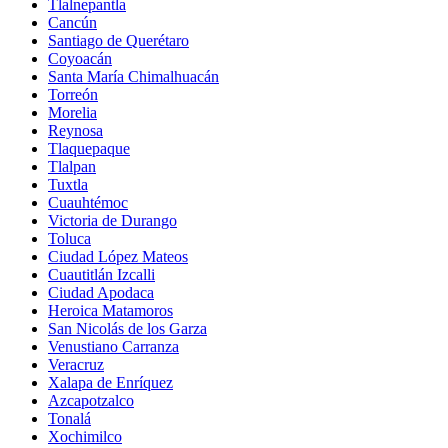
Tlalnepantla
Cancún
Santiago de Querétaro
Coyoacán
Santa María Chimalhuacán
Torreón
Morelia
Reynosa
Tlaquepaque
Tlalpan
Tuxtla
Cuauhtémoc
Victoria de Durango
Toluca
Ciudad López Mateos
Cuautitlán Izcalli
Ciudad Apodaca
Heroica Matamoros
San Nicolás de los Garza
Venustiano Carranza
Veracruz
Xalapa de Enríquez
Azcapotzalco
Tonalá
Xochimilco