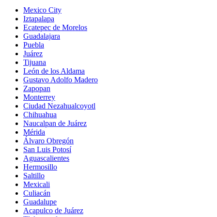
Mexico City
Iztapalapa
Ecatepec de Morelos
Guadalajara
Puebla
Juárez
Tijuana
León de los Aldama
Gustavo Adolfo Madero
Zapopan
Monterrey
Ciudad Nezahualcoyotl
Chihuahua
Naucalpan de Juárez
Mérida
Álvaro Obregón
San Luis Potosí
Aguascalientes
Hermosillo
Saltillo
Mexicali
Culiacán
Guadalupe
Acapulco de Juárez