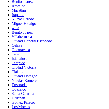
Benito Juárez
Iztacalco
Mazatlán
Irapuato
Nuevo Laredo
Miguel Hidalgo
Xico
Benito Juarez
Villahermosa
Ciudad General Escobedo
Celaya
Cuernavaca
Tepic
Ixtapaluca
Tampico
Ciudad Victoria
Tláhuac
Ciudad Obregón
Nicolás Romero
Ensenada
Coacalco
Santa Catarina
Uruapan
Gómez Palacio
Los Mochis