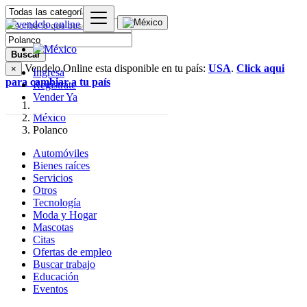
Buscar
Vendelo.Online esta disponible en tu país:
USA
.
Click aqui
×
Ingresa
para cambiar a tu país
Regístrate
Vender Ya
México
Polanco
Automóviles
Bienes raíces
Servicios
Otros
Tecnología
Moda y Hogar
Mascotas
Citas
Ofertas de empleo
Buscar trabajo
Educación
Eventos