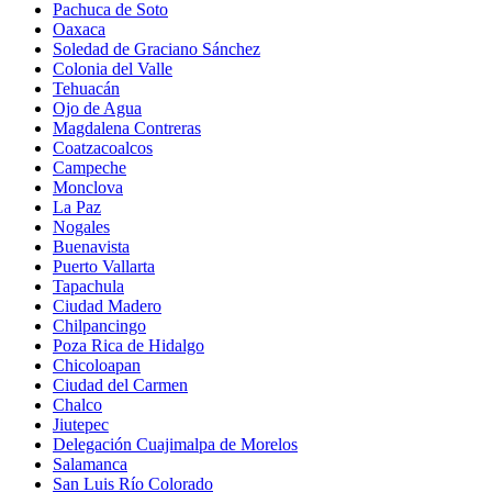
Pachuca de Soto
Oaxaca
Soledad de Graciano Sánchez
Colonia del Valle
Tehuacán
Ojo de Agua
Magdalena Contreras
Coatzacoalcos
Campeche
Monclova
La Paz
Nogales
Buenavista
Puerto Vallarta
Tapachula
Ciudad Madero
Chilpancingo
Poza Rica de Hidalgo
Chicoloapan
Ciudad del Carmen
Chalco
Jiutepec
Delegación Cuajimalpa de Morelos
Salamanca
San Luis Río Colorado