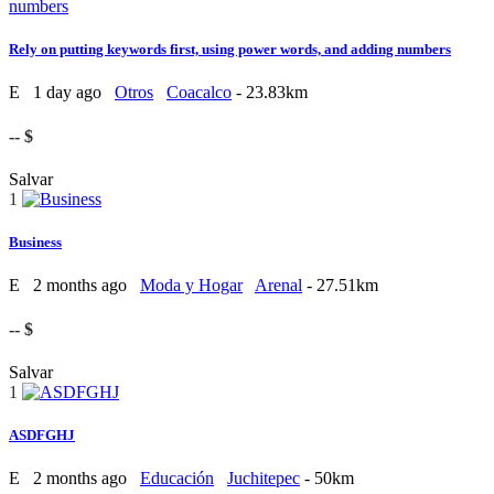
Rely on putting keywords first, using power words, and adding numbers
E
1 day ago
Otros
Coacalco
- 23.83km
-- $
Salvar
1
Business
E
2 months ago
Moda y Hogar
Arenal
- 27.51km
-- $
Salvar
1
ASDFGHJ
E
2 months ago
Educación
Juchitepec
- 50km