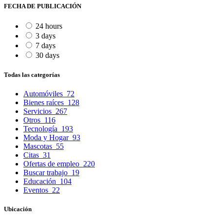
FECHA DE PUBLICACIÓN
24 hours
3 days
7 days
30 days
Todas las categorías
Automóviles
72
Bienes raíces
128
Servicios
267
Otros
116
Tecnología
193
Moda y Hogar
93
Mascotas
55
Citas
31
Ofertas de empleo
220
Buscar trabajo
19
Educación
104
Eventos
22
Ubicación