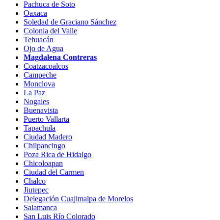
Pachuca de Soto
Oaxaca
Soledad de Graciano Sánchez
Colonia del Valle
Tehuacán
Ojo de Agua
Magdalena Contreras
Coatzacoalcos
Campeche
Monclova
La Paz
Nogales
Buenavista
Puerto Vallarta
Tapachula
Ciudad Madero
Chilpancingo
Poza Rica de Hidalgo
Chicoloapan
Ciudad del Carmen
Chalco
Jiutepec
Delegación Cuajimalpa de Morelos
Salamanca
San Luis Río Colorado