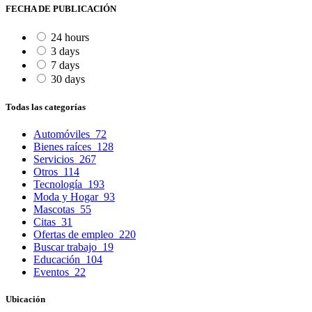
FECHA DE PUBLICACIÓN
24 hours
3 days
7 days
30 days
Todas las categorías
Automóviles
72
Bienes raíces
128
Servicios
267
Otros
114
Tecnología
193
Moda y Hogar
93
Mascotas
55
Citas
31
Ofertas de empleo
220
Buscar trabajo
19
Educación
104
Eventos
22
Ubicación