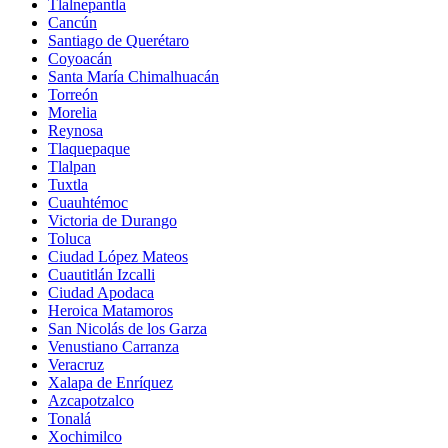
Tlalnepantla
Cancún
Santiago de Querétaro
Coyoacán
Santa María Chimalhuacán
Torreón
Morelia
Reynosa
Tlaquepaque
Tlalpan
Tuxtla
Cuauhtémoc
Victoria de Durango
Toluca
Ciudad López Mateos
Cuautitlán Izcalli
Ciudad Apodaca
Heroica Matamoros
San Nicolás de los Garza
Venustiano Carranza
Veracruz
Xalapa de Enríquez
Azcapotzalco
Tonalá
Xochimilco