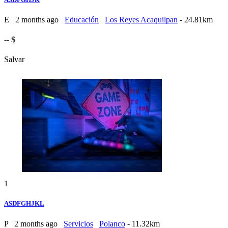
E
2 months ago
Educación
Los Reyes Acaquilpan
- 24.81km
-- $
Salvar
1
ASDFGHJKL
P
2 months ago
Servicios
Polanco
- 11.32km