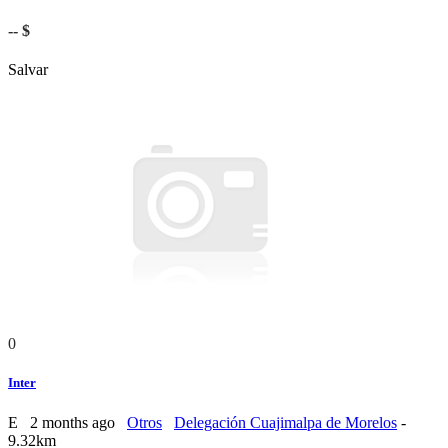
-- $
Salvar
0
Inter
E
2 months ago
Otros
Delegación Cuajimalpa de Morelos
-
9.32km