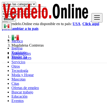
Buscar
Vendelo.Online esta disponible en tu país:
USA
.
Click aqui
×
para cambiar a tu país
México
Magdalena Contreras
Ingresa
Regístrate
Automóviles
Vender Ya
Bienes raíces
Servicios
Otros
Tecnología
Moda y Hogar
Mascotas
Citas
Ofertas de empleo
Buscar trabajo
Educación
Eventos