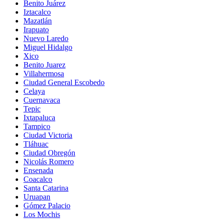
Benito Juárez
Iztacalco
Mazatlán
Irapuato
Nuevo Laredo
Miguel Hidalgo
Xico
Benito Juarez
Villahermosa
Ciudad General Escobedo
Celaya
Cuernavaca
Tepic
Ixtapaluca
Tampico
Ciudad Victoria
Tláhuac
Ciudad Obregón
Nicolás Romero
Ensenada
Coacalco
Santa Catarina
Uruapan
Gómez Palacio
Los Mochis