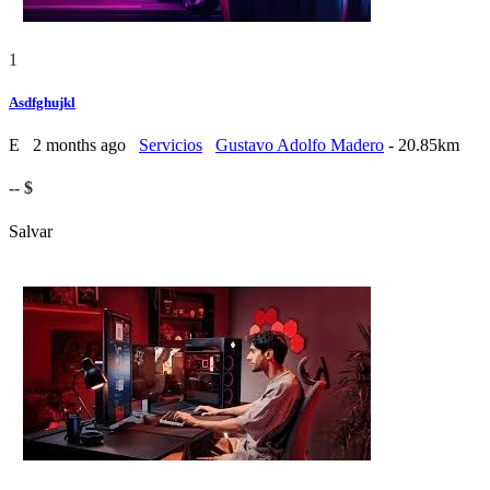
1
Asdfghujkl
E
2 months ago
Servicios
Gustavo Adolfo Madero
- 20.85km
-- $
Salvar