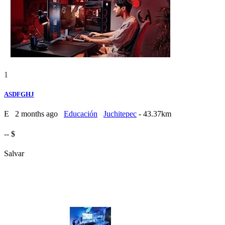
1
ASDFGHJ
E
2 months ago
Educación
Juchitepec
- 43.37km
-- $
Salvar