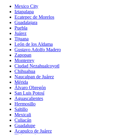
Mexico City
Iztapalapa
Ecatepec de Morelos
Guadalajara
Puebla
Juárez
Tijuana
León de los Aldama
Gustavo Adolfo Madero
Zapopan
Monterrey
Ciudad Nezahualcoyotl
Chihuahua
Naucalpan de Juárez
Mérida
Álvaro Obregón
San Luis Potosí
Aguascalientes
Hermosillo
Saltillo
Mexicali
Culiacán
Guadalupe
Acapulco de Juárez