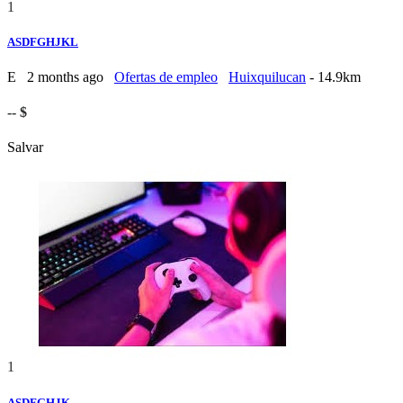
1
ASDFGHJKL
E
2 months ago
Ofertas de empleo
Huixquilucan
- 14.9km
-- $
Salvar
1
ASDFGHJK