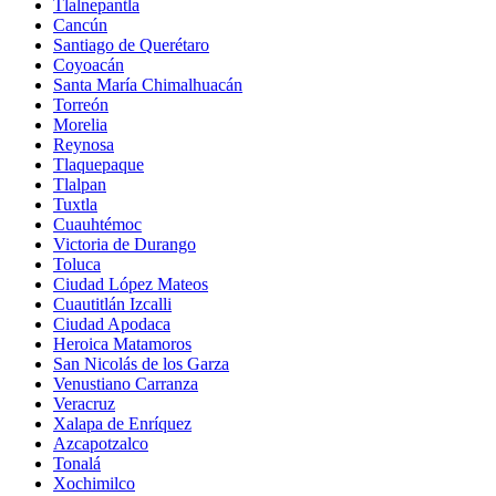
Tlalnepantla
Cancún
Santiago de Querétaro
Coyoacán
Santa María Chimalhuacán
Torreón
Morelia
Reynosa
Tlaquepaque
Tlalpan
Tuxtla
Cuauhtémoc
Victoria de Durango
Toluca
Ciudad López Mateos
Cuautitlán Izcalli
Ciudad Apodaca
Heroica Matamoros
San Nicolás de los Garza
Venustiano Carranza
Veracruz
Xalapa de Enríquez
Azcapotzalco
Tonalá
Xochimilco