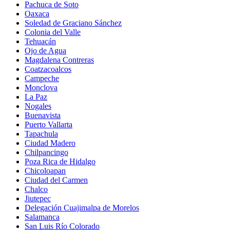
Pachuca de Soto
Oaxaca
Soledad de Graciano Sánchez
Colonia del Valle
Tehuacán
Ojo de Agua
Magdalena Contreras
Coatzacoalcos
Campeche
Monclova
La Paz
Nogales
Buenavista
Puerto Vallarta
Tapachula
Ciudad Madero
Chilpancingo
Poza Rica de Hidalgo
Chicoloapan
Ciudad del Carmen
Chalco
Jiutepec
Delegación Cuajimalpa de Morelos
Salamanca
San Luis Río Colorado