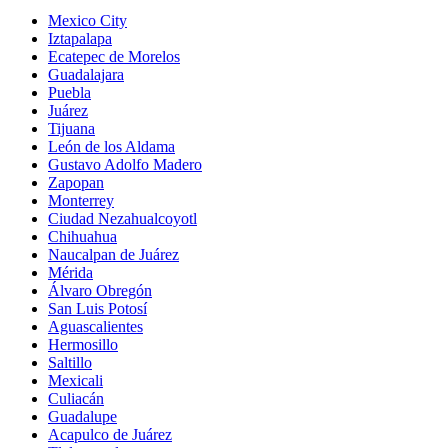
Mexico City
Iztapalapa
Ecatepec de Morelos
Guadalajara
Puebla
Juárez
Tijuana
León de los Aldama
Gustavo Adolfo Madero
Zapopan
Monterrey
Ciudad Nezahualcoyotl
Chihuahua
Naucalpan de Juárez
Mérida
Álvaro Obregón
San Luis Potosí
Aguascalientes
Hermosillo
Saltillo
Mexicali
Culiacán
Guadalupe
Acapulco de Juárez