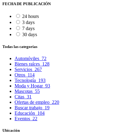
FECHA DE PUBLICACIÓN
24 hours
3 days
7 days
30 days
Todas las categorías
Automóviles
72
Bienes raíces
128
Servicios
267
Otros
114
Tecnología
193
Moda y Hogar
93
Mascotas
55
Citas
31
Ofertas de empleo
220
Buscar trabajo
19
Educación
104
Eventos
22
Ubicación