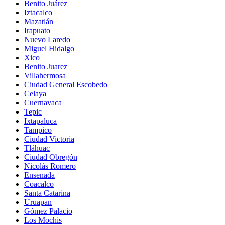
Benito Juárez
Iztacalco
Mazatlán
Irapuato
Nuevo Laredo
Miguel Hidalgo
Xico
Benito Juarez
Villahermosa
Ciudad General Escobedo
Celaya
Cuernavaca
Tepic
Ixtapaluca
Tampico
Ciudad Victoria
Tláhuac
Ciudad Obregón
Nicolás Romero
Ensenada
Coacalco
Santa Catarina
Uruapan
Gómez Palacio
Los Mochis