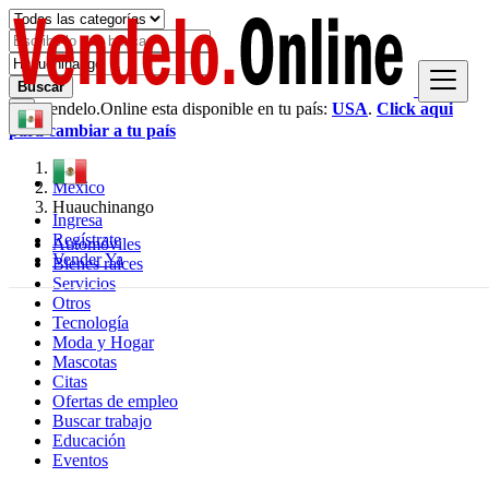
Buscar
Vendelo.Online esta disponible en tu país:
USA
.
Click aqui
×
para cambiar a tu país
México
Huauchinango
Ingresa
Regístrate
Automóviles
Vender Ya
Bienes raíces
Servicios
Otros
Tecnología
Moda y Hogar
Mascotas
Citas
Ofertas de empleo
Buscar trabajo
Educación
Eventos