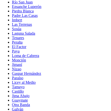
Río San Juan
Ensanche Luperón
Piedra Blanca
Padre Las Casas
Imbert
Las Terrenas
Sosúa
Laguna Salada
Tenares
Peralta
El Factor
Paya
Loma de Cabrera
Monción
Jimaní
Nizao
Gaspar Hernández
Paraíso
Licey al Medio
Tamayo
Castillo
Jima Abajo
Guaymate
Otra Banda
Galván