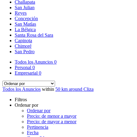
Challapata
San Julian
Reyes
Concepción
San Matías
La Bélgica
Santa Rosa del Sara
Capinota
Chimoré
San Pedro
Todos los Anuncios
0
Personal
0
Empresarial
0
Todos los Anuncios
within
50 km around Cliza
Filtros
Ordenar por
Ordenar por
Precio: de menor a mayor
Precio: de mayor a menor
Pertinencia
Fecha