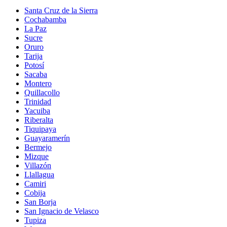
Santa Cruz de la Sierra
Cochabamba
La Paz
Sucre
Oruro
Tarija
Potosí
Sacaba
Montero
Quillacollo
Trinidad
Yacuiba
Riberalta
Tiquipaya
Guayaramerín
Bermejo
Mizque
Villazón
Llallagua
Camiri
Cobija
San Borja
San Ignacio de Velasco
Tupiza