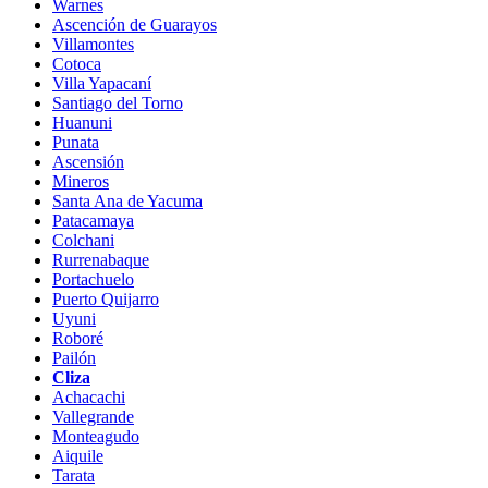
Warnes
Ascención de Guarayos
Villamontes
Cotoca
Villa Yapacaní
Santiago del Torno
Huanuni
Punata
Ascensión
Mineros
Santa Ana de Yacuma
Patacamaya
Colchani
Rurrenabaque
Portachuelo
Puerto Quijarro
Uyuni
Roboré
Pailón
Cliza
Achacachi
Vallegrande
Monteagudo
Aiquile
Tarata