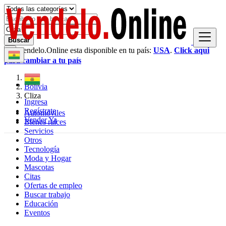
Buscar
Vendelo.Online esta disponible en tu país:
USA
.
Click aqui
×
para cambiar a tu país
Bolivia
Cliza
Ingresa
Regístrate
Automóviles
Vender Ya
Bienes raíces
Servicios
Otros
Tecnología
Moda y Hogar
Mascotas
Citas
Ofertas de empleo
Buscar trabajo
Educación
Eventos