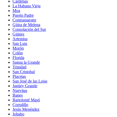
Cárdenas
La Habana Vieja
Moa
Puerto Padre
Contramaestre
Güira de Melena
Consolación del Sur
Güines
Artemisa
San Luis
Morón
Colón
Florida
Sagua la Grande
Trinidad
San Cristobal
Placetas
San José de las Lajas
Jagüey Grande
Nuevitas
Banes
Bartolomé Masó
Corralillo
Jesús Menéndez
Jobabo