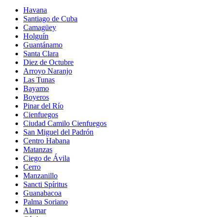
Havana
Santiago de Cuba
Camagüey
Holguín
Guantánamo
Santa Clara
Diez de Octubre
Arroyo Naranjo
Las Tunas
Bayamo
Boyeros
Pinar del Río
Cienfuegos
Ciudad Camilo Cienfuegos
San Miguel del Padrón
Centro Habana
Matanzas
Ciego de Ávila
Cerro
Manzanillo
Sancti Spíritus
Guanabacoa
Palma Soriano
Alamar