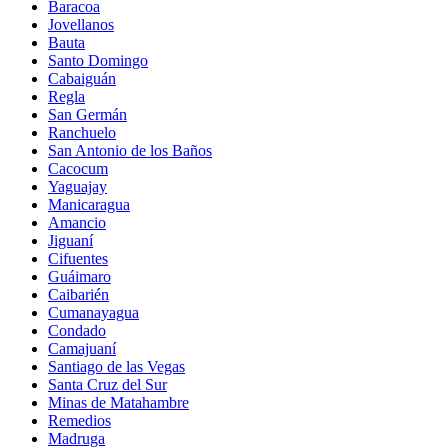
Baracoa
Jovellanos
Bauta
Santo Domingo
Cabaiguán
Regla
San Germán
Ranchuelo
San Antonio de los Baños
Cacocum
Yaguajay
Manicaragua
Amancio
Jiguaní
Cifuentes
Guáimaro
Caibarién
Cumanayagua
Condado
Camajuaní
Santiago de las Vegas
Santa Cruz del Sur
Minas de Matahambre
Remedios
Madruga