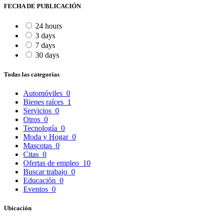
FECHA DE PUBLICACIÓN
24 hours
3 days
7 days
30 days
Todas las categorías
Automóviles
0
Bienes raíces
1
Servicios
0
Otros
0
Tecnología
0
Moda y Hogar
0
Mascotas
0
Citas
0
Ofertas de empleo
10
Buscar trabajo
0
Educación
0
Eventos
0
Ubicación