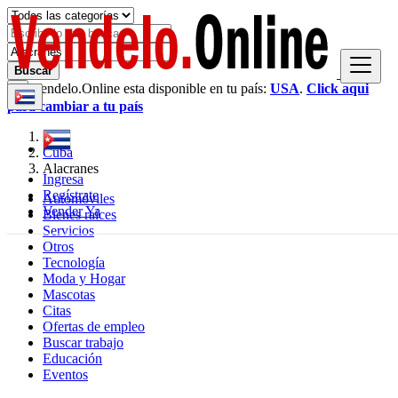
Buscar
Vendelo.Online esta disponible en tu país:
USA
.
Click aqui
×
para cambiar a tu país
Cuba
Alacranes
Ingresa
Regístrate
Automóviles
Vender Ya
Bienes raíces
Servicios
Otros
Tecnología
Moda y Hogar
Mascotas
Citas
Ofertas de empleo
Buscar trabajo
Educación
Eventos