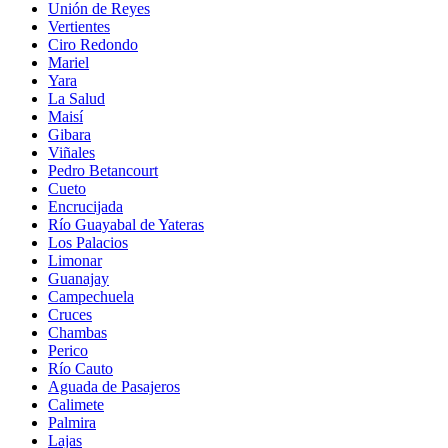
Unión de Reyes
Vertientes
Ciro Redondo
Mariel
Yara
La Salud
Maisí
Gibara
Viñales
Pedro Betancourt
Cueto
Encrucijada
Río Guayabal de Yateras
Los Palacios
Limonar
Guanajay
Campechuela
Cruces
Chambas
Perico
Río Cauto
Aguada de Pasajeros
Calimete
Palmira
Lajas